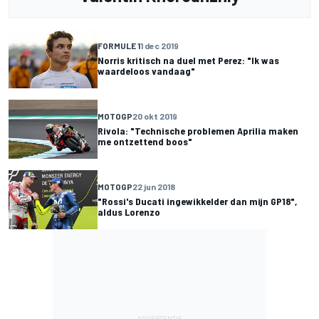
FORMULE 1
1 dec 2019
Norris kritisch na duel met Perez: "Ik was
waardeloos vandaag"
MOTOGP
20 okt 2019
Rivola: "Technische problemen Aprilia maken
me ontzettend boos"
MOTOGP
22 jun 2018
"Rossi's Ducati ingewikkelder dan mijn GP18",
aldus Lorenzo