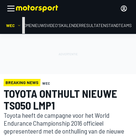
WEC
HOME
NIEUWS
VIDEO'S
KALENDER
RESULTATEN
STAND
TEAMS
BREAKING NEWS
WEC
TOYOTA ONTHULT NIEUWE
TS050 LMP1
Toyota heeft de campagne voor het World
Endurance Championship 2016 officieel
gepresenteerd met de onthulling van de nieuwe