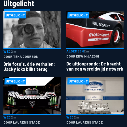
Uitgelicht
UITGELICHT
UITGELICHT
ALGEMEEN
2 m
WEC
2 m
DOOR ERWIN JAEGGI
DOOR TÉHA COURBON
De uitloopronde: De kracht
Drie foto's, drie verhalen:
van een wereldwijd netwerk
Jacky Ickx blikt terug
UITGELICHT
UITGELICHT
WEC
2 m
WEC
2 m
DOOR LAURENS STADE
DOOR LAURENS STADE