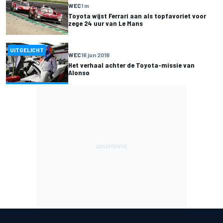
WEC
1 m
Toyota wijst Ferrari aan als topfavoriet voor
zege 24 uur van Le Mans
UITGELICHT
WEC
16 jun 2018
Het verhaal achter de Toyota-missie van
Alonso