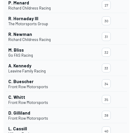
P. Menard
27
Richard Childress Racing
R. Hornaday III
30
The Motorsports Group
R. Newman
31
Richard Childress Racing
M. Bliss
32
Go FAS Racing
A. Kennedy
33
Leavine Family Racing
C. Buescher
34
Front Row Motorsports
C. Whitt
35
Front Row Motorsports
D. Gilliland
38
Front Row Motorsports
L. Cassill
40