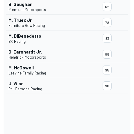
B. Gaughan
62
Premium Motorsports
M. Truex Jr.
78
Furniture Row Racing
M. DiBenedetto
83
BK Racing
D. Earnhardt Jr.
88
Hendrick Motorsports
M. McDowell
95
Leavine Family Racing
J. Wise
98
Phil Parsons Racing