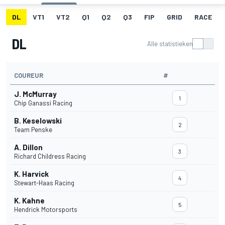
DL
VT1
VT2
Q1
Q2
Q3
FIP
GRID
RACE
DL
Alle statistieken
COUREUR
#
J. McMurray
1
Chip Ganassi Racing
B. Keselowski
2
Team Penske
A. Dillon
3
Richard Childress Racing
K. Harvick
4
Stewart-Haas Racing
K. Kahne
5
Hendrick Motorsports