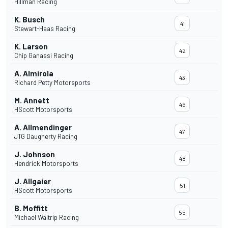
Hillman Racing
K. Busch
41
Stewart-Haas Racing
K. Larson
42
Chip Ganassi Racing
A. Almirola
43
Richard Petty Motorsports
M. Annett
46
HScott Motorsports
A. Allmendinger
47
JTG Daugherty Racing
J. Johnson
48
Hendrick Motorsports
J. Allgaier
51
HScott Motorsports
B. Moffitt
55
Michael Waltrip Racing