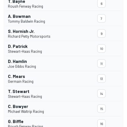
T. Bayne
6
Roush Fenway Racing
A. Bowman
7
Tommy Baldwin Racing
S. Hornish Jr.
9
Richard Petty Motorsports
D. Patrick
10
Stewart-Haas Racing
D. Hamlin
11
Joe Gibbs Racing
C. Mears
13
Germain Racing
T. Stewart
14
Stewart-Haas Racing
C. Bowyer
15
Michael Waltrip Racing
G. Biffle
16
Roush Fenway Racing