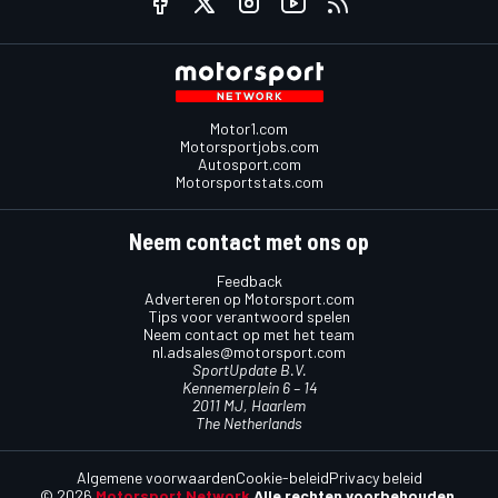
Motor1.com
Motorsportjobs.com
Autosport.com
Motorsportstats.com
Neem contact met ons op
Feedback
Adverteren op Motorsport.com
Tips voor verantwoord spelen
Neem contact op met het team
nl.adsales@motorsport.com
SportUpdate B.V.
Kennemerplein 6 – 14
2011 MJ, Haarlem
The Netherlands
Algemene voorwaarden
Cookie-beleid
Privacy beleid
© 2026
Motorsport Network
Alle rechten voorbehouden.