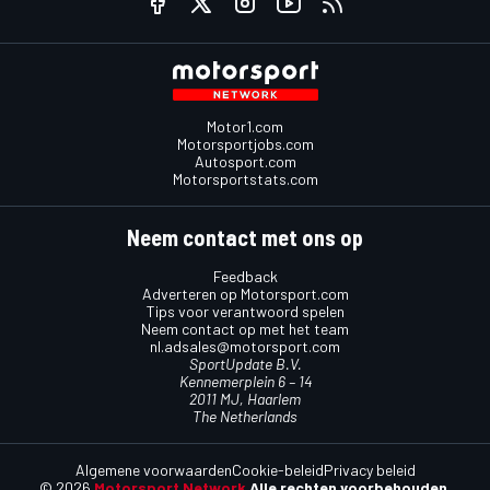
Motor1.com
Motorsportjobs.com
Autosport.com
Motorsportstats.com
Neem contact met ons op
Feedback
Adverteren op Motorsport.com
Tips voor verantwoord spelen
Neem contact op met het team
nl.adsales@motorsport.com
SportUpdate B.V.
Kennemerplein 6 – 14
2011 MJ, Haarlem
The Netherlands
Algemene voorwaarden
Cookie-beleid
Privacy beleid
© 2026
Motorsport Network
Alle rechten voorbehouden.