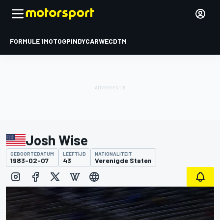
FORMULE 1
MOTOGP
INDYCAR
WEC
DTM
Josh Wise
GEBOORTEDATUM
LEEFTIJD
NATIONALITEIT
1983-02-07
43
Verenigde Staten