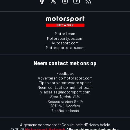
Motor1.com
Motorsportjobs.com
Autosport.com
Motorsportstats.com
Neem contact met ons op
Feedback
Adverteren op Motorsport.com
Tips voor verantwoord spelen
Neem contact op met het team
nl.adsales@motorsport.com
SportUpdate B.V.
Kennemerplein 6 – 14
2011 MJ, Haarlem
The Netherlands
Algemene voorwaarden
Cookie-beleid
Privacy beleid
© 2026
Motorsport Network
Alle rechten voorbehouden.