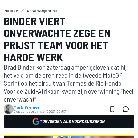
MotoGP
GP van Argentinië
BINDER VIERT
ONVERWACHTE ZEGE EN
PRIJST TEAM VOOR HET
HARDE WERK
Brad Binder kon zaterdag amper geloven dat hij
het veld om de oren reed in de tweede MotoGP
Sprint op het circuit van Termas de Río Hondo.
Voor de Zuid-Afrikaan kwam zijn overwinning “heel
onverwacht”.
Mark Bremer
Gepubliceerd:
1 apr 2023, 20:57
TOEVOEGEN ALS VOORKEURSBRON