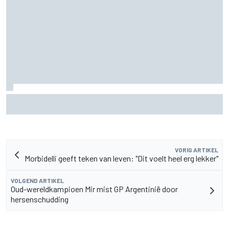
MotoGP Grand Prix van Groot-Brittannië 2026: tijden,
uitzending en meer
VORIG ARTIKEL
Morbidelli geeft teken van leven: "Dit voelt heel erg lekker"
VOLGEND ARTIKEL
Oud-wereldkampioen Mir mist GP Argentinië door
hersenschudding