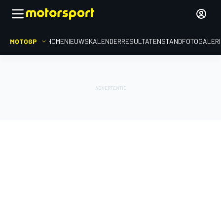
MOTOGP
HOME
NIEUWS
KALENDER
RESULTATEN
STAND
FOTOGALER