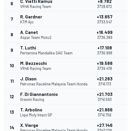
C. Vietti Ramus
+8.782
6
1
VR46 Racing Team
37'28.672
R. Gardner
+13.657
7
9
KTM Ajo
37'33.547
A. Canet
+16.499
8
8
Aspar Team Moto2
37'36.389
T. Luthi
+17.108
9
7
Pertamina Mandalika SAG Team
37'36.998
M. Bezzecchi
+19.588
10
6
VR46 Racing Team
37'39.478
J. Dixon
+21.283
11
5
Petronas Raceline Malaysia Team Honda
37'41.173
F. Di Giannantonio
+21.703
12
4
Gresini Racing
37'41.593
T. Arbolino
+21.866
13
3
Liqui Moly Intact GP
37'41.756
X. Vierge
+27.146
14
2
Petronas Raceline Malaysia Team Honda
37'47.036