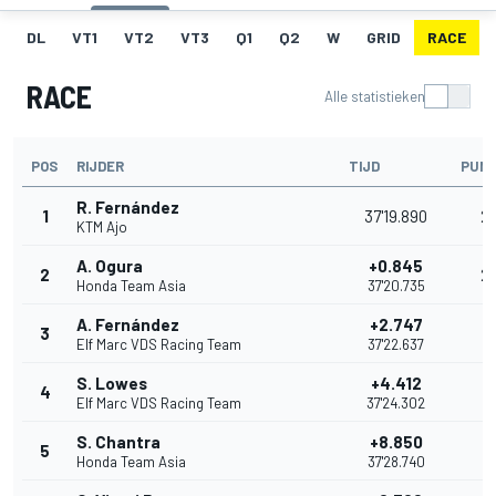
DL
VT1
VT2
VT3
Q1
Q2
W
GRID
RACE
RACE
Alle statistieken
POS
RIJDER
TIJD
PUN
R. Fernández
1
37'19.890
2
KTM Ajo
A. Ogura
+0.845
2
2
Honda Team Asia
37'20.735
A. Fernández
+2.747
3
1
Elf Marc VDS Racing Team
37'22.637
S. Lowes
+4.412
4
1
Elf Marc VDS Racing Team
37'24.302
S. Chantra
+8.850
5
11
Honda Team Asia
37'28.740