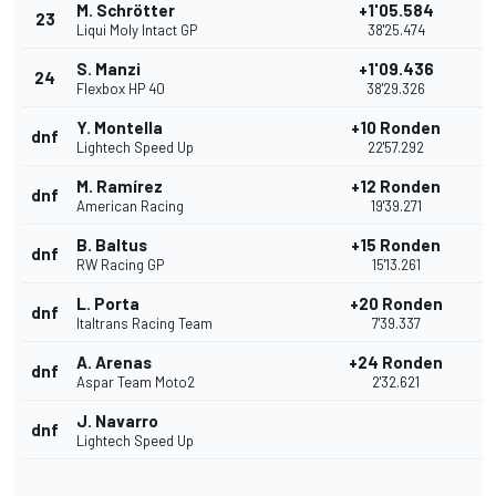
M. Schrötter
+1'05.584
23
Liqui Moly Intact GP
38'25.474
S. Manzi
+1'09.436
24
Flexbox HP 40
38'29.326
Y. Montella
+10 Ronden
dnf
Lightech Speed Up
22'57.292
M. Ramírez
+12 Ronden
dnf
American Racing
19'39.271
B. Baltus
+15 Ronden
dnf
RW Racing GP
15'13.261
L. Porta
+20 Ronden
dnf
Italtrans Racing Team
7'39.337
A. Arenas
+24 Ronden
dnf
Aspar Team Moto2
2'32.621
J. Navarro
dnf
Lightech Speed Up