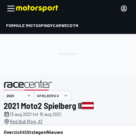
FORMULE 1
MOTOGP
INDYCAR
WEC
DTM
SPIELBERG II
gepresenteerd door
2021 Moto2 Spielberg II
13 aug 2021 tot 15 aug 2021
Red Bull Ring, AT
Overzicht
Uitslagen
Nieuws