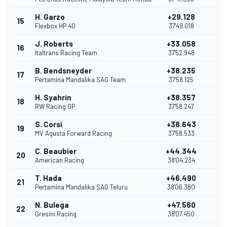
H. Garzo
+29.128
15
1
Flexbox HP 40
37'49.018
J. Roberts
+33.058
16
Italtrans Racing Team
37'52.948
B. Bendsneyder
+38.235
17
Pertamina Mandalika SAG Team
37'58.125
H. Syahrin
+38.357
18
RW Racing GP
37'58.247
S. Corsi
+38.643
19
MV Agusta Forward Racing
37'58.533
C. Beaubier
+44.344
20
American Racing
38'04.234
T. Hada
+46.490
21
Pertamina Mandalika SAG Teluru
38'06.380
N. Bulega
+47.560
22
Gresini Racing
38'07.450