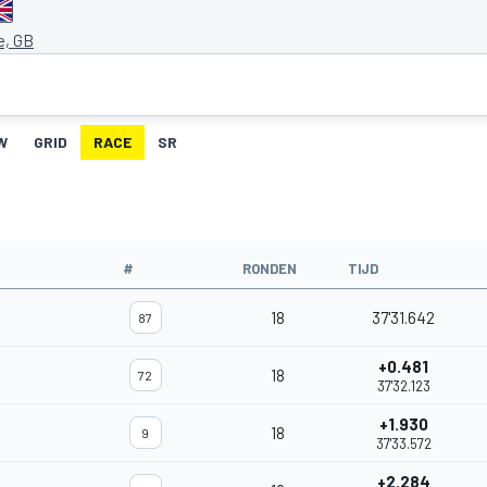
e, GB
W
GRID
RACE
SR
#
RONDEN
TIJD
18
37'31.642
87
+0.481
18
72
37'32.123
+1.930
18
9
37'33.572
+2.284