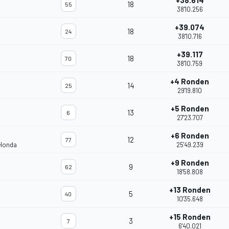
+38.614
18
55
38'10.256
+39.074
18
24
38'10.716
+39.117
18
70
38'10.759
+4 Ronden
14
25
29'19.810
+5 Ronden
13
6
27'23.707
+6 Ronden
12
77
 Honda
25'49.239
+9 Ronden
9
62
18'58.808
+13 Ronden
5
40
10'35.648
+15 Ronden
3
7
6'40.021