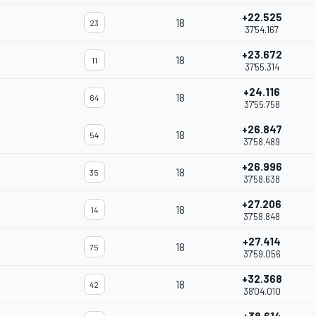
+22.525
18
23
37'54.167
+23.672
18
11
37'55.314
+24.116
18
64
37'55.758
+26.847
18
54
37'58.489
+26.996
18
35
37'58.638
+27.206
18
14
37'58.848
+27.414
18
75
37'59.056
+32.368
18
42
38'04.010