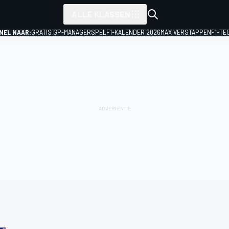
ALLE KLASSEN
NEL NAAR:
GRATIS GP-MANAGERSPEL
F1-KALENDER 2026
MAX VERSTAPPEN
F1-TE