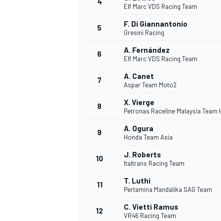
4
Elf Marc VDS Racing Team
F. Di Giannantonio
5
Gresini Racing
INDYCAR
A. Fernández
6
Elf Marc VDS Racing Team
A. Canet
7
Aspar Team Moto2
X. Vierge
8
Petronas Raceline Malaysia Team
A. Ogura
9
Honda Team Asia
J. Roberts
10
Italtrans Racing Team
T. Luthi
11
WEC
DTM
Pertamina Mandalika SAG Team
C. Vietti Ramus
12
VR46 Racing Team