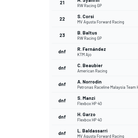
H. Syahrin
21
RW Racing GP
S. Corsi
22
MV Agusta Forward Racing
B. Baltus
23
RW Racing GP
R. Fernández
dnf
KTM Ajo
C. Beaubier
dnf
American Racing
A. Norrodin
dnf
Petronas Raceline Malaysia Team
S. Manzi
dnf
Flexbox HP 40
H. Garzo
dnf
Flexbox HP 40
L. Baldassarri
dnf
MV Agusta Forward Racing