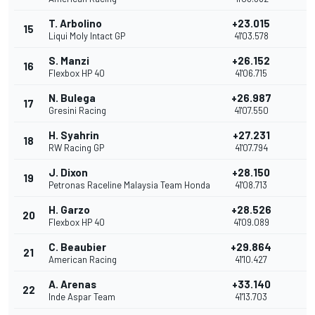
T. Arbolino
+23.015
15
1
Liqui Moly Intact GP
41'03.578
S. Manzi
+26.152
16
Flexbox HP 40
41'06.715
N. Bulega
+26.987
17
Gresini Racing
41'07.550
H. Syahrin
+27.231
18
RW Racing GP
41'07.794
J. Dixon
+28.150
19
Petronas Raceline Malaysia Team Honda
41'08.713
H. Garzo
+28.526
20
Flexbox HP 40
41'09.089
C. Beaubier
+29.864
21
American Racing
41'10.427
A. Arenas
+33.140
22
Inde Aspar Team
41'13.703