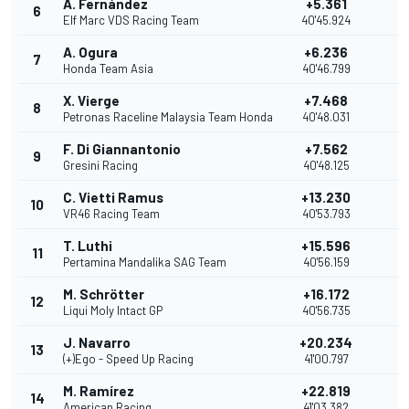
A. Fernández
+5.361
6
10
Elf Marc VDS Racing Team
40'45.924
A. Ogura
+6.236
7
9
Honda Team Asia
40'46.799
X. Vierge
+7.468
8
8
Petronas Raceline Malaysia Team Honda
40'48.031
F. Di Giannantonio
+7.562
9
7
Gresini Racing
40'48.125
C. Vietti Ramus
+13.230
10
6
VR46 Racing Team
40'53.793
T. Luthi
+15.596
11
5
Pertamina Mandalika SAG Team
40'56.159
M. Schrötter
+16.172
12
4
Liqui Moly Intact GP
40'56.735
J. Navarro
+20.234
13
3
(+)Ego - Speed Up Racing
41'00.797
M. Ramírez
+22.819
14
2
American Racing
41'03.382