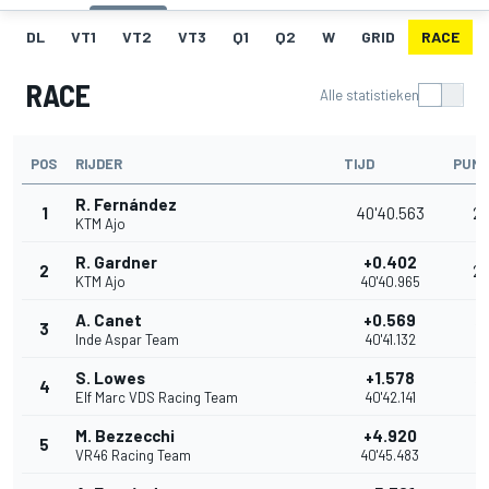
DL
VT1
VT2
VT3
Q1
Q2
W
GRID
RACE
RACE
Alle statistieken
POS
RIJDER
TIJD
PUN
R. Fernández
1
40'40.563
2
KTM Ajo
R. Gardner
+0.402
2
2
KTM Ajo
40'40.965
A. Canet
+0.569
3
16
Inde Aspar Team
40'41.132
S. Lowes
+1.578
4
13
Elf Marc VDS Racing Team
40'42.141
M. Bezzecchi
+4.920
5
11
VR46 Racing Team
40'45.483