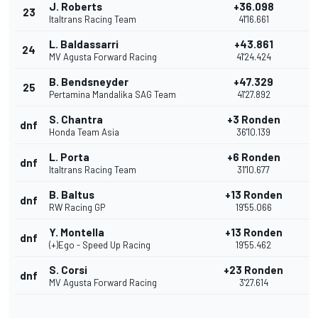
J. Roberts
+36.098
23
Italtrans Racing Team
41'16.661
L. Baldassarri
+43.861
24
MV Agusta Forward Racing
41'24.424
B. Bendsneyder
+47.329
25
Pertamina Mandalika SAG Team
41'27.892
S. Chantra
+3 Ronden
dnf
Honda Team Asia
36'10.139
L. Porta
+6 Ronden
dnf
Italtrans Racing Team
31'10.677
B. Baltus
+13 Ronden
dnf
RW Racing GP
19'55.066
Y. Montella
+13 Ronden
dnf
(+)Ego - Speed Up Racing
19'55.462
S. Corsi
+23 Ronden
dnf
MV Agusta Forward Racing
3'27.614