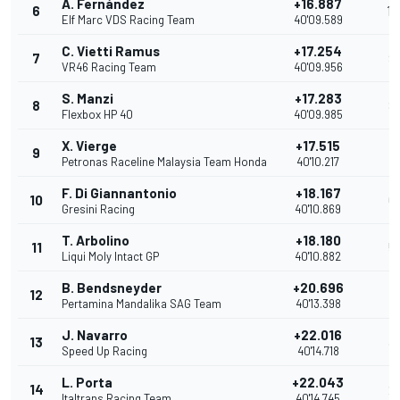
A. Fernández
+16.887
6
10
Elf Marc VDS Racing Team
40'09.589
C. Vietti Ramus
+17.254
7
9
VR46 Racing Team
40'09.956
S. Manzi
+17.283
8
8
Flexbox HP 40
40'09.985
X. Vierge
+17.515
9
7
Petronas Raceline Malaysia Team Honda
40'10.217
F. Di Giannantonio
+18.167
10
6
Gresini Racing
40'10.869
T. Arbolino
+18.180
11
5
Liqui Moly Intact GP
40'10.882
B. Bendsneyder
+20.696
12
4
Pertamina Mandalika SAG Team
40'13.398
J. Navarro
+22.016
13
3
Speed Up Racing
40'14.718
L. Porta
+22.043
14
2
Italtrans Racing Team
40'14.745