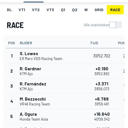
DL
VT1
VT2
VT3
Q1
Q2
W
GRID
RACE
RACE
Alle statistieken
POS
RIJDER
TIJD
PUNT
S. Lowes
1
39'52.702
25
Elf Marc VDS Racing Team
R. Gardner
+0.190
2
20
KTM Ajo
39'52.892
R. Fernández
+3.371
3
16
KTM Ajo
39'56.073
M. Bezzecchi
+6.789
4
13
VR46 Racing Team
39'59.491
A. Ogura
+16.640
5
11
Honda Team Asia
40'09.342