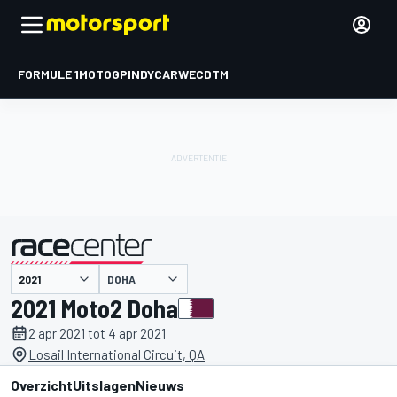
FORMULE 1
MOTOGP
INDYCAR
WEC
DTM
DOHA
gepresenteerd door
2021 Moto2 Doha
2 apr 2021 tot 4 apr 2021
Losail International Circuit, QA
Overzicht
Uitslagen
Nieuws