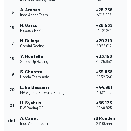
A. Arenas
+26.266
15
1
Inde Aspar Team
40'18.968
H. Garzo
+28.539
16
Flexbox HP 40
40'21.241
N. Bulega
+29.310
17
Gresini Racing
40'22.012
Y. Montella
+33.150
18
Speed Up Racing
40'25.852
S. Chantra
+39.838
19
Honda Team Asia
40'32.540
L. Baldassarri
+44.961
20
MV Agusta Forward Racing
40'37.663
H. Syahrin
+56.123
21
RW Racing GP
40'48.825
A. Canet
+6 Ronden
dnf
Inde Aspar Team
28'09.444