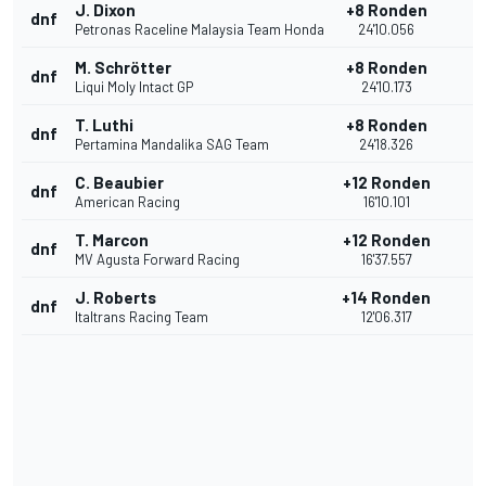
J. Dixon
+8 Ronden
dnf
Petronas Raceline Malaysia Team Honda
24'10.056
M. Schrötter
+8 Ronden
dnf
Liqui Moly Intact GP
24'10.173
T. Luthi
+8 Ronden
dnf
Pertamina Mandalika SAG Team
24'18.326
C. Beaubier
+12 Ronden
dnf
American Racing
16'10.101
T. Marcon
+12 Ronden
dnf
MV Agusta Forward Racing
16'37.557
J. Roberts
+14 Ronden
dnf
Italtrans Racing Team
12'06.317