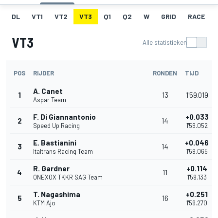
DL
VT1
VT2
VT3
Q1
Q2
W
GRID
RACE
VT3
Alle statistieken
POS
RIJDER
RONDEN
TIJD
A. Canet
1
13
1'59.019
Aspar Team
F. Di Giannantonio
+0.033
2
14
Speed Up Racing
1'59.052
E. Bastianini
+0.046
3
14
Italtrans Racing Team
1'59.065
R. Gardner
+0.114
4
11
ONEXOX TKKR SAG Team
1'59.133
T. Nagashima
+0.251
5
16
KTM Ajo
1'59.270