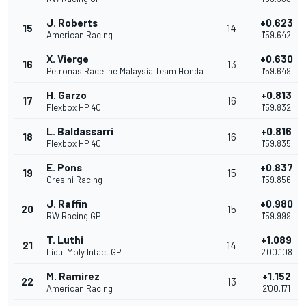
J. Roberts
+0.623
15
14
American Racing
1'59.642
X. Vierge
+0.630
16
13
Petronas Raceline Malaysia Team Honda
1'59.649
H. Garzo
+0.813
17
16
Flexbox HP 40
1'59.832
L. Baldassarri
+0.816
18
16
Flexbox HP 40
1'59.835
E. Pons
+0.837
19
15
Gresini Racing
1'59.856
J. Raffin
+0.980
20
15
RW Racing GP
1'59.999
T. Luthi
+1.089
21
14
Liqui Moly Intact GP
2'00.108
M. Ramírez
+1.152
22
13
American Racing
2'00.171