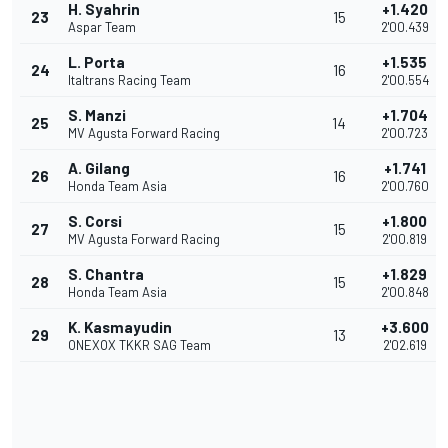
H. Syahrin
+1.420
23
15
Aspar Team
2'00.439
L. Porta
+1.535
24
16
Italtrans Racing Team
2'00.554
S. Manzi
+1.704
25
14
MV Agusta Forward Racing
2'00.723
A. Gilang
+1.741
26
16
Honda Team Asia
2'00.760
S. Corsi
+1.800
27
15
MV Agusta Forward Racing
2'00.819
S. Chantra
+1.829
28
15
Honda Team Asia
2'00.848
K. Kasmayudin
+3.600
29
13
ONEXOX TKKR SAG Team
2'02.619