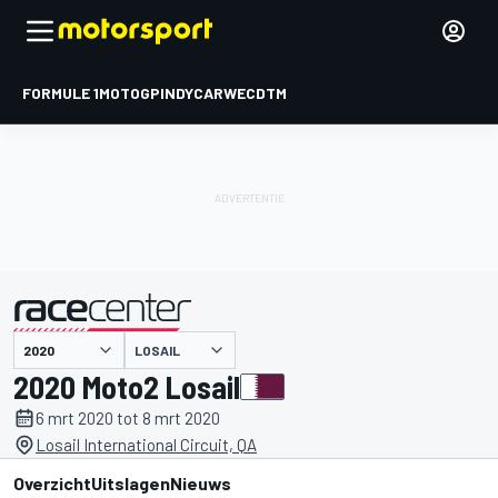
FORMULE 1
MOTOGP
INDYCAR
WEC
DTM
LOSAIL
gepresenteerd door
2020 Moto2 Losail
6 mrt 2020 tot 8 mrt 2020
Losail International Circuit, QA
Overzicht
Uitslagen
Nieuws