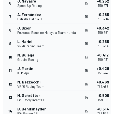
J. Navarro
+0.252
6
15
Speed Up Racing
1'59.271
A. Fernández
+0.285
7
16
Estrella Galicia 0,0
1'59.304
J. Dixon
+0.342
8
16
Petronas Raceline Malaysia Team Honda
1'59.361
L. Marini
+0.365
9
16
VR46 Racing Team
1'59.384
N. Bulega
+0.412
10
13
Gresini Racing
1'59.431
J. Martín
+0.428
11
15
KTM Ajo
1'59.447
M. Bezzecchi
+0.469
12
16
VR46 Racing Team
1'59.488
M. Schrötter
+0.500
13
14
Liqui Moly Intact GP
1'59.519
B. Bendsneyder
+0.514
14
15
RW Racing GP
1'59.533