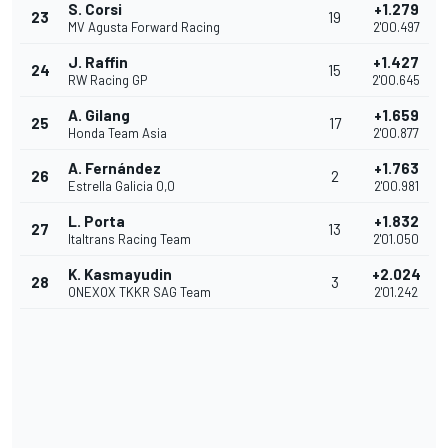
S. Corsi
+1.279
23
19
MV Agusta Forward Racing
2'00.497
J. Raffin
+1.427
24
15
RW Racing GP
2'00.645
A. Gilang
+1.659
25
17
Honda Team Asia
2'00.877
A. Fernández
+1.763
26
2
Estrella Galicia 0,0
2'00.981
L. Porta
+1.832
27
13
Italtrans Racing Team
2'01.050
K. Kasmayudin
+2.024
28
3
ONEXOX TKKR SAG Team
2'01.242