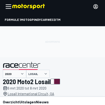
FORMULE 1
MOTOGP
INDYCAR
WEC
DTM
LOSAIL
gepresenteerd door
2020 Moto2 Losail
6 mrt 2020 tot 8 mrt 2020
Losail International Circuit, QA
Overzicht
Uitslagen
Nieuws