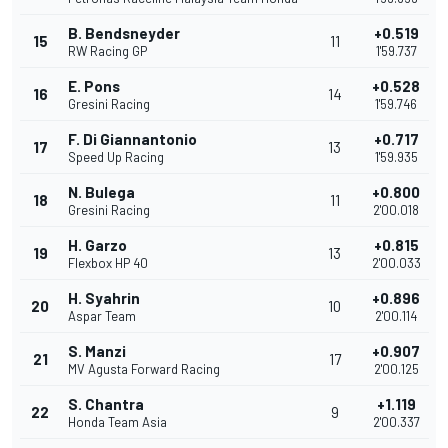
B. Bendsneyder
+0.519
15
11
RW Racing GP
1'59.737
E. Pons
+0.528
16
14
Gresini Racing
1'59.746
F. Di Giannantonio
+0.717
17
13
Speed Up Racing
1'59.935
N. Bulega
+0.800
18
11
Gresini Racing
2'00.018
H. Garzo
+0.815
19
13
Flexbox HP 40
2'00.033
H. Syahrin
+0.896
20
10
Aspar Team
2'00.114
S. Manzi
+0.907
21
17
MV Agusta Forward Racing
2'00.125
S. Chantra
+1.119
22
9
Honda Team Asia
2'00.337