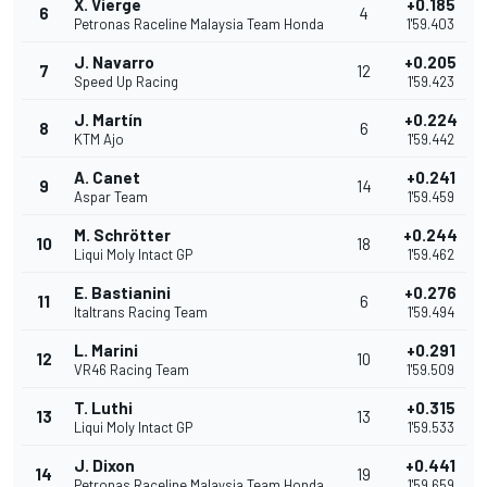
X. Vierge
+0.185
6
4
Petronas Raceline Malaysia Team Honda
1'59.403
J. Navarro
+0.205
7
12
Speed Up Racing
1'59.423
J. Martín
+0.224
8
6
KTM Ajo
1'59.442
A. Canet
+0.241
9
14
Aspar Team
1'59.459
M. Schrötter
+0.244
10
18
Liqui Moly Intact GP
1'59.462
E. Bastianini
+0.276
11
6
Italtrans Racing Team
1'59.494
L. Marini
+0.291
12
10
VR46 Racing Team
1'59.509
T. Luthi
+0.315
13
13
Liqui Moly Intact GP
1'59.533
J. Dixon
+0.441
14
19
Petronas Raceline Malaysia Team Honda
1'59.659