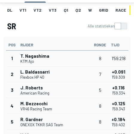
DL
VT1
VT2
VT3
Q1
Q2
W
GRID
RACE
SR
Alle statistieken
POS
RIJDER
RONDE
TIJD
T. Nagashima
1
8
1'59.218
KTM Ajo
L. Baldassarri
+0.091
2
7
Flexbox HP 40
1'59.309
J. Roberts
+0.116
3
5
American Racing
1'59.334
M. Bezzecchi
+0.125
4
8
VR46 Racing Team
1'59.343
R. Gardner
+0.184
5
8
ONEXOX TKKR SAG Team
1'59.402