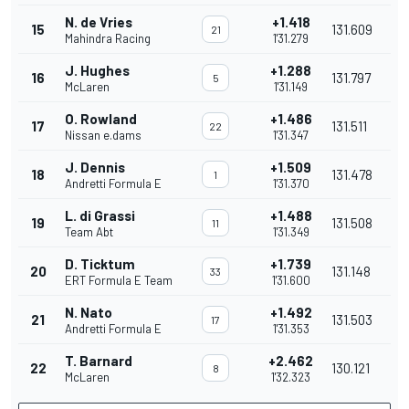
N. de Vries
+1.418
15
131.609
21
Mahindra Racing
1'31.279
J. Hughes
+1.288
16
131.797
5
McLaren
1'31.149
O. Rowland
+1.486
17
131.511
22
Nissan e.dams
1'31.347
J. Dennis
+1.509
18
131.478
1
Andretti Formula E
1'31.370
L. di Grassi
+1.488
19
131.508
11
Team Abt
1'31.349
D. Ticktum
+1.739
20
131.148
33
ERT Formula E Team
1'31.600
N. Nato
+1.492
21
131.503
17
Andretti Formula E
1'31.353
T. Barnard
+2.462
22
130.121
8
McLaren
1'32.323