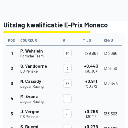
Uitslag kwalificatie E-Prix Monaco
POS
COUREUR
#
TIJD
KM/U
P. Wehrlein
1
1'29.861
133.686
94
Porsche Team
S. Vandoorne
+0.443
2
133.030
2
DS Penske
1'30.304
N. Cassidy
+0.911
3
132.344
37
Jaguar Racing
1'30.772
M. Evans
4
9
Jaguar Racing
J. Vergne
+0.258
5
133.303
25
DS Penske
1'30.119
S. Buemi
+0.279