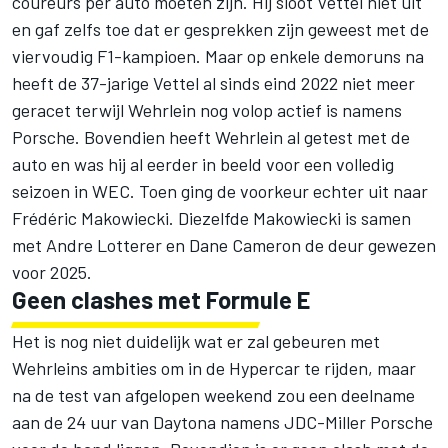
coureurs per auto moeten zijn. Hij sloot Vettel niet uit
en gaf zelfs toe dat er gesprekken zijn geweest met de
viervoudig F1-kampioen. Maar op enkele demoruns na
heeft de 37-jarige Vettel al sinds eind 2022 niet meer
geracet terwijl Wehrlein nog volop actief is namens
Porsche. Bovendien heeft Wehrlein al getest met de
auto en was hij al eerder in beeld voor een volledig
seizoen in WEC. Toen ging de voorkeur echter uit naar
Frédéric Makowiecki
. Diezelfde Makowiecki is samen
met
Andre Lotterer
en
Dane Cameron
de deur gewezen
voor 2025.
Geen clashes met Formule E
Het is nog niet duidelijk wat er zal gebeuren met
Wehrleins ambities om in de Hypercar te rijden, maar
na de test van afgelopen weekend zou een deelname
aan de 24 uur van Daytona namens JDC-Miller Porsche