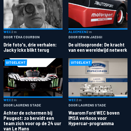
ALGEMEEN
2 m
WEC
2 m
DOOR ERWIN JAEGGI
DOOR TÉHA COURBON
De uitloopronde: De kracht
Drie foto's, drie verhalen:
van een wereldwijd netwerk
Jacky Ickx blikt terug
UITGELICHT
UITGELICHT
WEC
2 m
WEC
2 m
DOOR LAURENS STADE
DOOR LAURENS STADE
Achter de schermen bij
Waarom Ford WEC boven
Peugeot: zo bereidt een
IMSA verkoos voor
team zich voor op de 24 uur
Hypercar-programma
van Le Mans