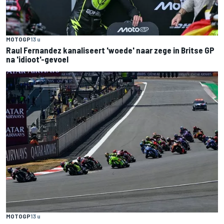
MOTOGP
13 u
Raul Fernandez kanaliseert 'woede' naar zege in Britse GP
na 'idioot'-gevoel
MOTOGP
13 u