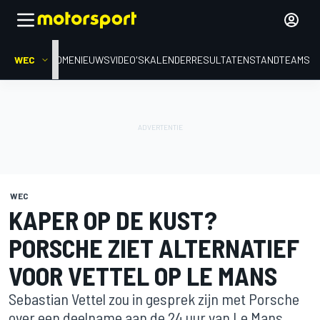
WEC
HOME
NIEUWS
VIDEO'S
KALENDER
RESULTATEN
STAND
TEAMS
WEC
KAPER OP DE KUST?
PORSCHE ZIET ALTERNATIEF
VOOR VETTEL OP LE MANS
Sebastian Vettel zou in gesprek zijn met Porsche
over een deelname aan de 24 uur van Le Mans,