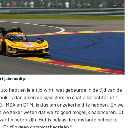
t juist nodig.
uto hebt en je altijd wint, wat gebeurde in de tijd van de
ule 1, dan dalen de kijkcijfers en gaat alles achteruit."
CO, IMSA en DTM, is dus om onzekerheid te hebben. En we
 we zeker weten dat we zo goed mogelijk balanceren. Of
levant moeten zijn. Het is helaas de constante behoefte
. Er zijn geen complottheorieën."