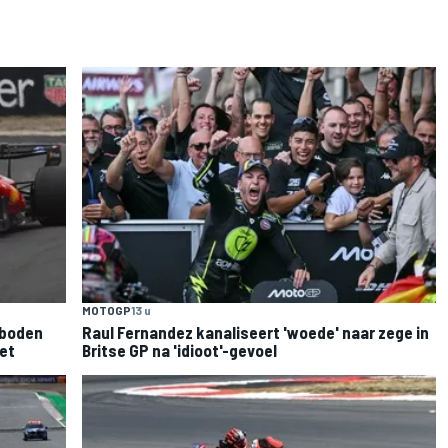
MOTOGP
13 u
rboden
Raul Fernandez kanaliseert 'woede' naar zege in
iet
Britse GP na 'idioot'-gevoel