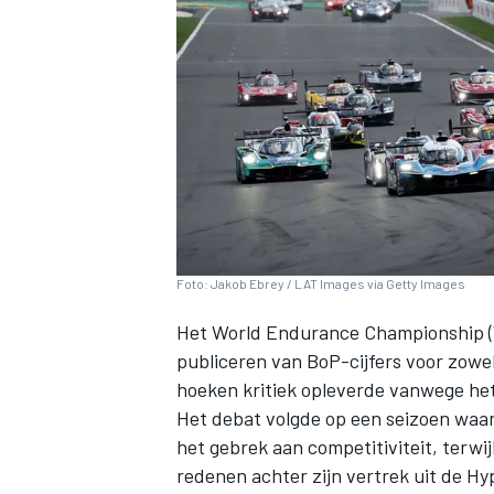
INDYCAR
Foto: Jakob Ebrey / LAT Images via Getty Images
Het World Endurance Championship (W
publiceren van BoP-cijfers voor zowe
hoeken kritiek opleverde vanwege het
Het debat volgde op een seizoen waar
WEC
DTM
het gebrek aan competitiviteit, terwi
redenen achter zijn vertrek uit de Hy