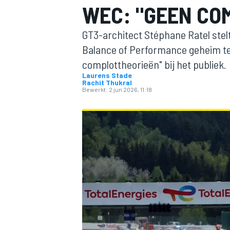
WEC: "GEEN CO
GT3-architect Stéphane Ratel stelt
Balance of Performance geheim te
complottheorieën" bij het publiek.
Laurens Stade
Rachit Thukral
Bewerkt:
2 jun 2026, 11:18
MOTOGP