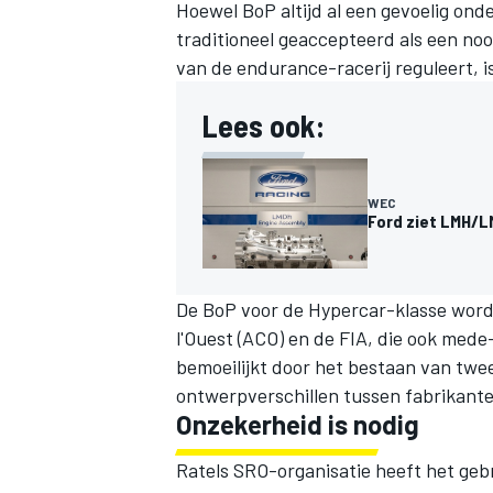
Hoewel BoP altijd al een gevoelig ond
traditioneel geaccepteerd als een no
van de endurance-racerij reguleert, 
Lees ook:
WEC
Ford ziet LMH/L
De BoP voor de Hypercar-klasse word
l'Ouest (ACO) en de FIA, die ook med
bemoeilijkt door het bestaan van twe
ontwerpverschillen tussen fabrikante
Onzekerheid is nodig
Ratels SRO-organisatie heeft het gebr