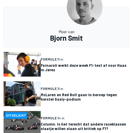
Meer van
Bjorn Smit
FORMULE 1
1 m
Fornaroli werkt deze week F1-test af voor Haas
in Jerez
FORMULE 1
1 m
McLaren en Red Bull gaan in beroep tegen
herstel Gasly-podium
UITGELICHT
FORMULE 1
4 m
Column: Is het terecht dat andere raceklassen
slaatje willen slaan uit kritiek op F1?