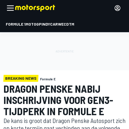
FORMULE 1
MOTOGP
INDYCAR
WEC
DTM
BREAKING NEWS
Formule E
DRAGON PENSKE NABIJ
INSCHRIJVING VOOR GEN3-
TIJDPERK IN FORMULE E
De kans is groot dat Dragon Penske Autosport zich
op korte termijn gaat verbinden aan de volgende