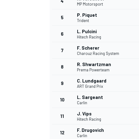
4
MP Motorsport
P. Piquet
5
Trident
INDYCAR
L. Pulcini
6
Hitech Racing
F. Scherer
7
Charouz Racing System
R. Shwartzman
8
Prema Powerteam
C. Lundgaard
9
ART Grand Prix
L. Sargeant
10
Carlin
J. Vips
11
WEC
DTM
Hitech Racing
F. Drugovich
12
Carlin