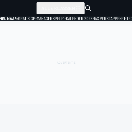
ALLE KLASSEN
NEL NAAR:
GRATIS GP-MANAGERSPEL
F1-KALENDER 2026
MAX VERSTAPPEN
F1-TE