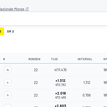
azionale Monza, IT
2
SR 2
#
RONDEN
TIJD
INTERVAL
K
22
41'11.470
18
14
+1.312
22
1.312
18
4
41'12.782
+2.018
22
0.706
18
11
41'13.488
+2.803