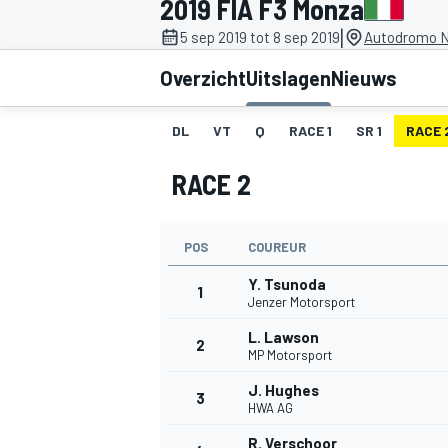
2019 FIA F3 Monza
|
5 sep 2019 tot 8 sep 2019
Autodromo N
Overzicht
Uitslagen
Nieuws
DL
VT
Q
RACE 1
SR 1
RACE 
RACE 2
MOTOGP
POS
COUREUR
Y. Tsunoda
1
Jenzer Motorsport
L. Lawson
2
MP Motorsport
J. Hughes
3
HWA AG
R. Verschoor