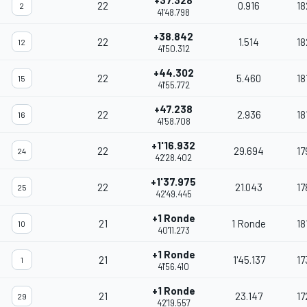
+37.328
22
0.916
18
2
41'48.798
+38.842
22
1.514
18
12
41'50.312
+44.302
22
5.460
18
15
41'55.772
+47.238
22
2.936
18
16
41'58.708
+1'16.932
22
29.694
17
24
42'28.402
+1'37.975
22
21.043
17
25
42'49.445
+1 Ronde
21
1 Ronde
18
10
40'11.273
+1 Ronde
21
1'45.137
17
1
41'56.410
+1 Ronde
21
23.147
17
29
42'19.557