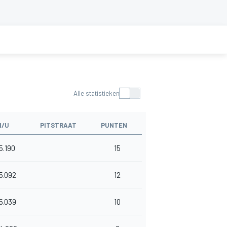
Alle statistieken
M/U
PITSTRAAT
PUNTEN
5.190
15
5.092
12
5.039
10