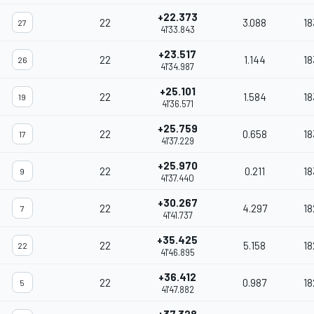
+22.373
22
3.088
18
27
41'33.843
+23.517
22
1.144
18
26
41'34.987
+25.101
22
1.584
18
19
41'36.571
+25.759
22
0.658
18
17
41'37.229
+25.970
22
0.211
18
9
41'37.440
+30.267
22
4.297
18
7
41'41.737
+35.425
22
5.158
18
22
41'46.895
+36.412
22
0.987
18
5
41'47.882