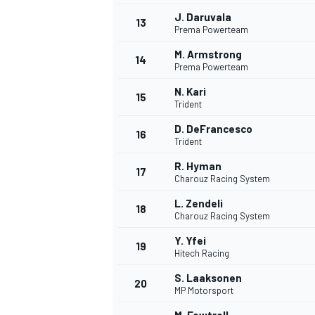
J. Daruvala
13
Prema Powerteam
M. Armstrong
14
Prema Powerteam
N. Kari
15
Trident
D. DeFrancesco
16
Trident
R. Hyman
17
Charouz Racing System
L. Zendeli
18
Charouz Racing System
Y. Yfei
19
Hitech Racing
S. Laaksonen
20
MP Motorsport