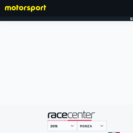
S
FORMULE 1
gepresenteerd door
MONZA