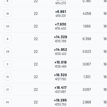
22
0.785
18
6
41'14.273
+6.861
22
4.058
18
18
41'18.331
+7.930
22
1.069
18
20
41'19.400
+14.329
22
6.399
18
8
41'25.799
+14.952
22
0.623
18
28
41'26.422
+15.019
22
0.067
18
3
41'26.489
+16.320
22
1.301
18
31
41'27.790
+16.417
22
0.097
18
21
41'27.887
+19.285
22
2.868
18
30
41'30.755