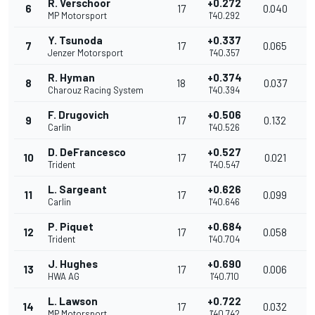
R. Verschoor
+0.272
6
17
0.040
2
MP Motorsport
1'40.292
Y. Tsunoda
+0.337
7
17
0.065
2
Jenzer Motorsport
1'40.357
R. Hyman
+0.374
8
18
0.037
2
Charouz Racing System
1'40.394
F. Drugovich
+0.506
9
17
0.132
2
Carlin
1'40.526
D. DeFrancesco
+0.527
10
17
0.021
2
Trident
1'40.547
L. Sargeant
+0.626
11
17
0.099
2
Carlin
1'40.646
P. Piquet
+0.684
12
17
0.058
2
Trident
1'40.704
J. Hughes
+0.690
13
17
0.006
2
HWA AG
1'40.710
L. Lawson
+0.722
14
17
0.032
2
MP Motorsport
1'40.742