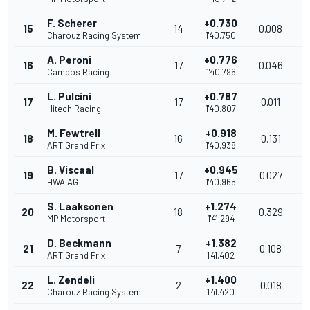
F. Scherer
+0.730
15
14
0.008
2
Charouz Racing System
1'40.750
A. Peroni
+0.776
16
17
0.046
2
Campos Racing
1'40.796
L. Pulcini
+0.787
17
17
0.011
2
Hitech Racing
1'40.807
M. Fewtrell
+0.918
18
16
0.131
2
ART Grand Prix
1'40.938
B. Viscaal
+0.945
19
17
0.027
2
HWA AG
1'40.965
S. Laaksonen
+1.274
20
18
0.329
2
MP Motorsport
1'41.294
D. Beckmann
+1.382
21
7
0.108
2
ART Grand Prix
1'41.402
L. Zendeli
+1.400
22
2
0.018
2
Charouz Racing System
1'41.420