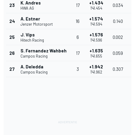
K. Andres
+1.434
23
17
0.034
2
HWA AG
1'41.454
A. Estner
+1.574
24
16
0.140
2
Jenzer Motorsport
1'41.594
J. Vips
+1.576
25
6
0.002
2
Hitech Racing
1'41.596
S. Fernandez Wahbeh
+1.635
26
17
0.059
2
Campos Racing
1'41.655
A. Deledda
+1.942
27
3
0.307
2
Campos Racing
1'41.962