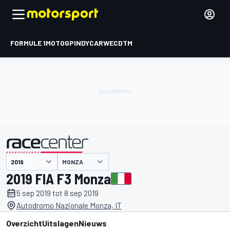
FORMULE 1
MOTOGP
INDYCAR
WEC
DTM
MONZA
gepresenteerd door
2019 FIA F3 Monza
5 sep 2019 tot 8 sep 2019
Autodromo Nazionale Monza, IT
Overzicht
Uitslagen
Nieuws