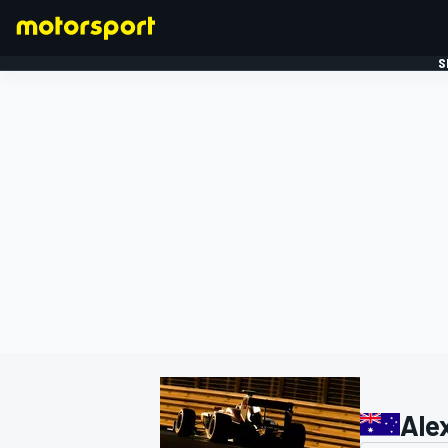
S
FORMULE 1
Ale