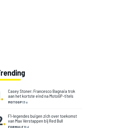
Trending
1
.
Casey Stoner: Francesco Bagnaia trok
aan het kortste eind na MotoGP-titels
MOTOGP
13 u
2
.
F1-legendes buigen zich over toekomst
van Max Verstappen bij Red Bull
FORMULE 1
1 d