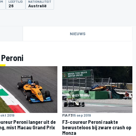
UM
LEEFTIJD
NATIONALITEIT
26
Australië
NIEUWS
 Peroni
 okt 2019
FIA F3
15 sep 2019
ureur Peroni langer uit de
F3-coureur Peroni raakte
ng, mist Macau Grand Prix
bewusteloos bij zware crash op
Monza