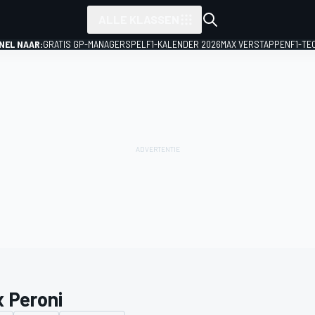
ALLE KLASSEN
NEL NAAR:
GRATIS GP-MANAGERSPEL
F1-KALENDER 2026
MAX VERSTAPPEN
F1-TE
x Peroni