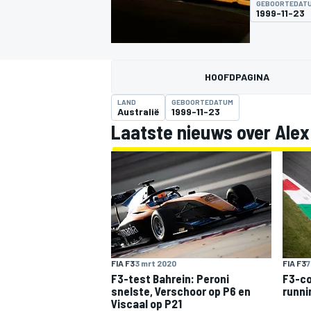
GEBOORTEDAT
1999-11-23
HOOFDPAGINA
LAND
GEBOORTEDATUM
Australië
1999-11-23
Laatste nieuws over Alex
MOTOGP
FIA F3
3 mrt 2020
FIA F3
7
F3-test Bahrein: Peroni
F3-co
snelste, Verschoor op P6 en
runni
Viscaal op P21