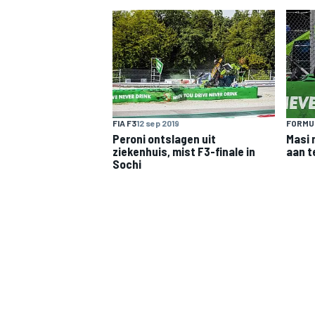
INDYCAR
FIA F3
12 sep 2019
FORMUL
Peroni ontslagen uit
Masi 
ziekenhuis, mist F3-finale in
aan t
Sochi
WEC
DTM