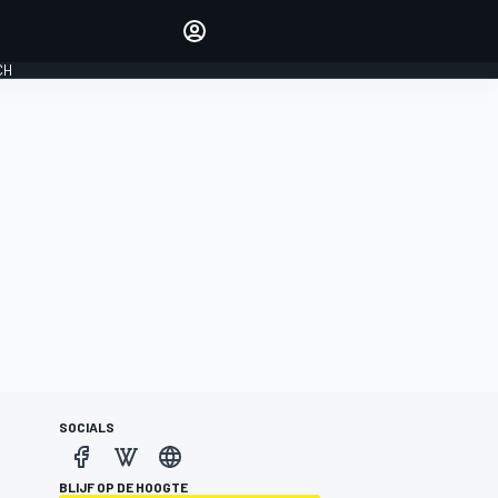
Laat je horen met de
reactiemodule
CH
LOGIN
EDITIE
NEDERLAND
SOCIALS
BLIJF OP DE HOOGTE