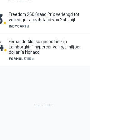
3
.
Freedom 250 Grand Prix verlengd tot
volledige raceafstand van 250 mijl
INDYCAR
1 d
4
.
Fernando Alonso gespot in zijn
Lamborghini-hypercar van 5,9 miljoen
dollar in Monaco
FORMULE 1
15 u