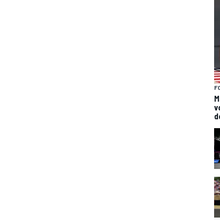
F
M
v
d