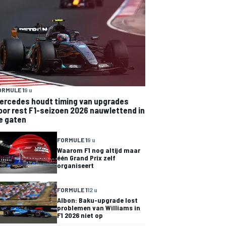
ORMULE 1
9 u
ercedes houdt timing van upgrades
oor rest F1-seizoen 2026 nauwlettend in
e gaten
FORMULE 1
9 u
Waarom F1 nog altijd maar
één Grand Prix zelf
organiseert
FORMULE 1
12 u
Albon: Baku-upgrade lost
problemen van Williams in
F1 2026 niet op