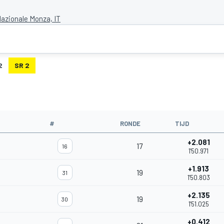
azionale Monza, IT
2
SR 2
#
RONDE
TIJD
+2.081
17
16
1'50.971
+1.913
19
31
1'50.803
+2.135
19
30
1'51.025
+0.412