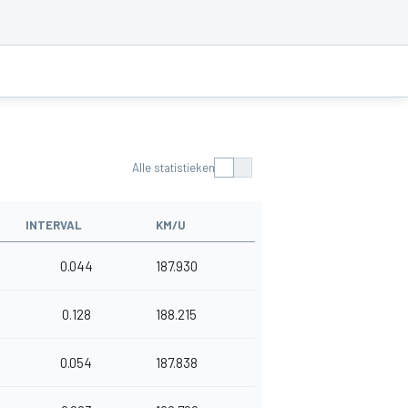
Alle statistieken
INTERVAL
KM/U
0.044
187.930
0.128
188.215
0.054
187.838