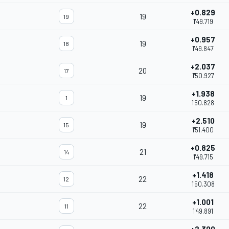
+0.829
19
19
1'49.719
+0.957
19
18
1'49.847
+2.037
20
17
1'50.927
+1.938
19
1
1'50.828
+2.510
19
15
1'51.400
+0.825
21
14
1'49.715
+1.418
22
12
1'50.308
+1.001
22
11
1'49.891