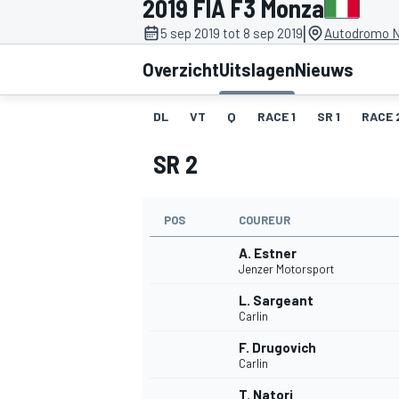
2019 FIA F3 Monza
|
5 sep 2019 tot 8 sep 2019
Autodromo N
Overzicht
Uitslagen
Nieuws
DL
VT
Q
RACE 1
SR 1
RACE 
SR 2
MOTOGP
POS
COUREUR
A. Estner
Jenzer Motorsport
L. Sargeant
Carlin
F. Drugovich
Carlin
T. Natori