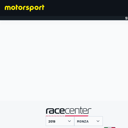
S
FORMULE 1
gepresenteerd door
MONZA