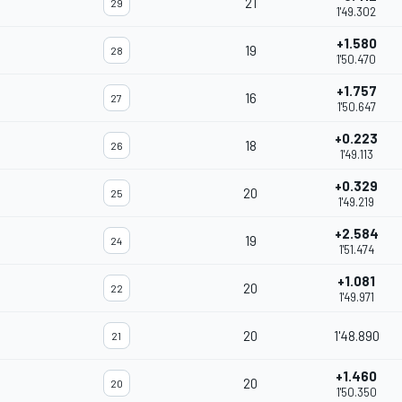
21
29
1'49.302
+1.580
19
28
1'50.470
+1.757
16
27
1'50.647
+0.223
18
26
1'49.113
+0.329
20
25
1'49.219
+2.584
19
24
1'51.474
+1.081
20
22
1'49.971
20
1'48.890
21
+1.460
20
20
1'50.350