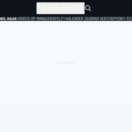
ALLE KLASSEN
NEL NAAR:
GRATIS GP-MANAGERSPEL
F1-KALENDER 2026
MAX VERSTAPPEN
F1-TE