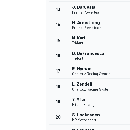
J. Daruvala
13
Prema Powerteam
M. Armstrong
14
Prema Powerteam
N. Kari
15
Trident
D. DeFrancesco
16
Trident
R. Hyman
17
Charouz Racing System
L. Zendeli
18
Charouz Racing System
Y. Yfei
19
Hitech Racing
S. Laaksonen
20
MP Motorsport