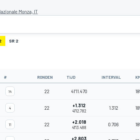
azionale Monza, IT
2
SR 2
#
RONDEN
TIJD
INTERVAL
K
22
41'11.470
18
14
+1.312
22
1.312
18
4
41'12.782
+2.018
22
0.706
18
11
41'13.488
+2.803