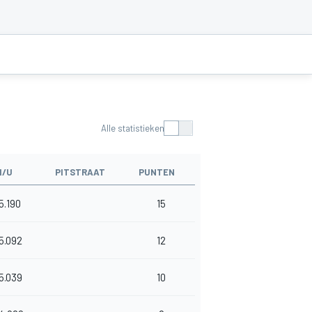
Alle statistieken
M/U
PITSTRAAT
PUNTEN
5.190
15
5.092
12
5.039
10