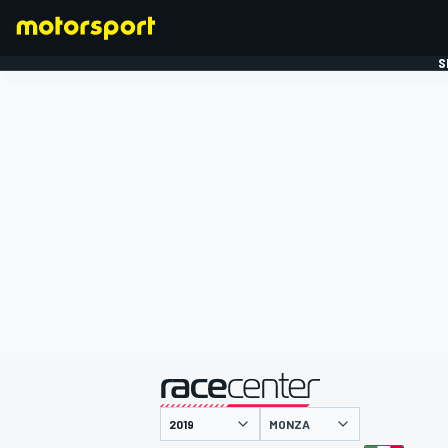
S
FORMULE 1
gepresenteerd door
MONZA