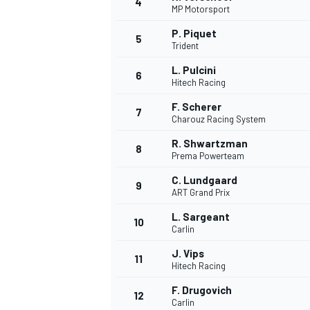
4
MP Motorsport
P. Piquet
5
Trident
INDYCAR
L. Pulcini
6
Hitech Racing
F. Scherer
7
Charouz Racing System
R. Shwartzman
8
Prema Powerteam
C. Lundgaard
9
ART Grand Prix
L. Sargeant
10
Carlin
J. Vips
11
WEC
DTM
Hitech Racing
F. Drugovich
12
Carlin