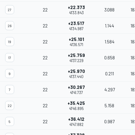
+22.373
22
3.088
18
27
41'33.843
+23.517
22
1.144
18
26
41'34.987
+25.101
22
1.584
18
19
41'36.571
+25.759
22
0.658
18
17
41'37.229
+25.970
22
0.211
18
9
41'37.440
+30.267
22
4.297
18
7
41'41.737
+35.425
22
5.158
18
22
41'46.895
+36.412
22
0.987
18
5
41'47.882