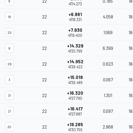
22
0.785
18
6
41'14.273
+6.861
22
4.058
18
18
41'18.331
+7.930
22
1.069
18
20
41'19.400
+14.329
22
6.399
18
8
41'25.799
+14.952
22
0.623
18
28
41'26.422
+15.019
22
0.067
18
3
41'26.489
+16.320
22
1.301
18
31
41'27.790
+16.417
22
0.097
18
21
41'27.887
+19.285
22
2.868
18
30
41'30.755