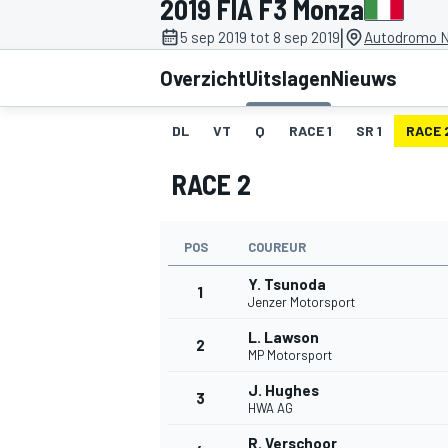
2019 FIA F3 Monza
|
5 sep 2019 tot 8 sep 2019
Autodromo N
Overzicht
Uitslagen
Nieuws
DL
VT
Q
RACE 1
SR 1
RACE 
RACE 2
MOTOGP
POS
COUREUR
Y. Tsunoda
1
Jenzer Motorsport
L. Lawson
2
MP Motorsport
J. Hughes
3
HWA AG
R. Verschoor