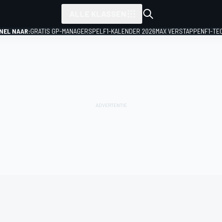
ALLE KLASSEN
NEL NAAR:
GRATIS GP-MANAGERSPEL
F1-KALENDER 2026
MAX VERSTAPPEN
F1-TE