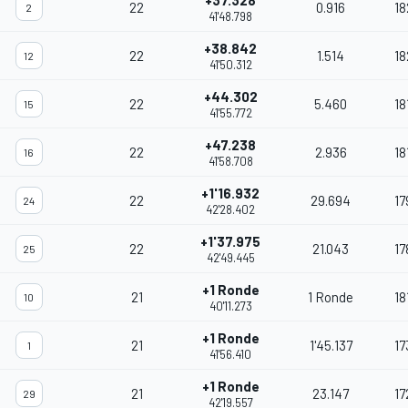
+37.328
22
0.916
18
2
41'48.798
+38.842
22
1.514
18
12
41'50.312
+44.302
22
5.460
18
15
41'55.772
+47.238
22
2.936
18
16
41'58.708
+1'16.932
22
29.694
17
24
42'28.402
+1'37.975
22
21.043
17
25
42'49.445
+1 Ronde
21
1 Ronde
18
10
40'11.273
+1 Ronde
21
1'45.137
17
1
41'56.410
+1 Ronde
21
23.147
17
29
42'19.557