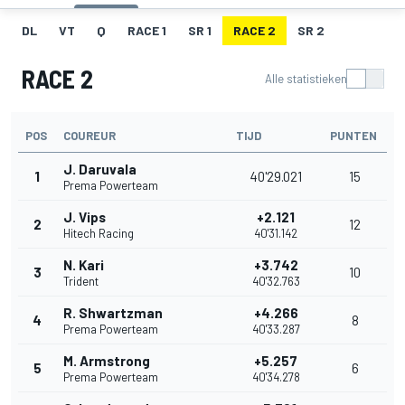
DL
VT
Q
RACE 1
SR 1
RACE 2
SR 2
RACE 2
Alle statistieken
POS
COUREUR
TIJD
PUNTEN
J. Daruvala
1
40'29.021
15
Prema Powerteam
J. Vips
+2.121
2
12
Hitech Racing
40'31.142
N. Kari
+3.742
3
10
Trident
40'32.763
R. Shwartzman
+4.266
4
8
Prema Powerteam
40'33.287
M. Armstrong
+5.257
5
6
Prema Powerteam
40'34.278