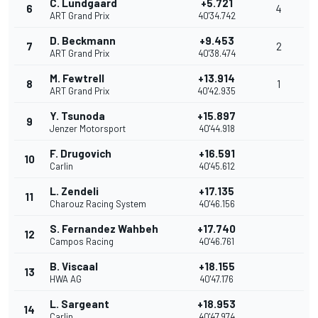
C. Lundgaard
+5.721
6
4
ART Grand Prix
40'34.742
D. Beckmann
+9.453
7
2
ART Grand Prix
40'38.474
M. Fewtrell
+13.914
8
1
ART Grand Prix
40'42.935
Y. Tsunoda
+15.897
9
Jenzer Motorsport
40'44.918
F. Drugovich
+16.591
10
Carlin
40'45.612
L. Zendeli
+17.135
11
Charouz Racing System
40'46.156
S. Fernandez Wahbeh
+17.740
12
Campos Racing
40'46.761
B. Viscaal
+18.155
13
HWA AG
40'47.176
L. Sargeant
+18.953
14
Carlin
40'47.974