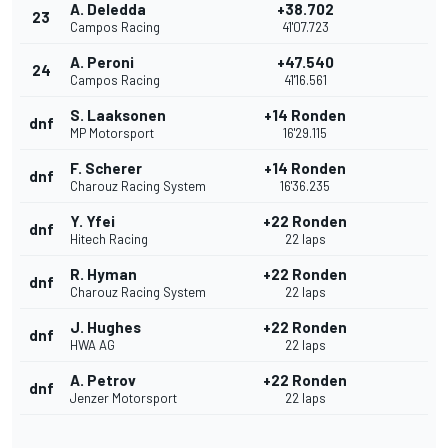
A. Deledda
+38.702
23
Campos Racing
41'07.723
A. Peroni
+47.540
24
Campos Racing
41'16.561
S. Laaksonen
+14 Ronden
dnf
MP Motorsport
16'29.115
F. Scherer
+14 Ronden
dnf
Charouz Racing System
16'36.235
Y. Yfei
+22 Ronden
dnf
Hitech Racing
22 laps
R. Hyman
+22 Ronden
dnf
Charouz Racing System
22 laps
J. Hughes
+22 Ronden
dnf
HWA AG
22 laps
A. Petrov
+22 Ronden
dnf
Jenzer Motorsport
22 laps