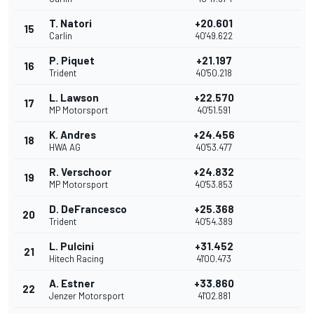
T. Natori
+20.601
15
Carlin
40'49.622
P. Piquet
+21.197
16
Trident
40'50.218
L. Lawson
+22.570
17
MP Motorsport
40'51.591
K. Andres
+24.456
18
HWA AG
40'53.477
R. Verschoor
+24.832
19
MP Motorsport
40'53.853
D. DeFrancesco
+25.368
20
Trident
40'54.389
L. Pulcini
+31.452
21
Hitech Racing
41'00.473
A. Estner
+33.860
22
Jenzer Motorsport
41'02.881