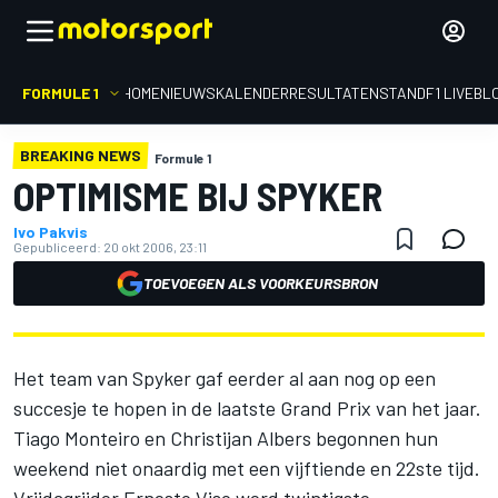
FORMULE 1
HOME
NIEUWS
KALENDER
RESULTATEN
STAND
F1 LIVEBL
BREAKING NEWS
Formule 1
OPTIMISME BIJ SPYKER
Ivo Pakvis
Gepubliceerd:
20 okt 2006, 23:11
TOEVOEGEN ALS VOORKEURSBRON
Het team van Spyker gaf eerder al aan nog op een
succesje te hopen in de laatste Grand Prix van het jaar.
Tiago Monteiro en Christijan Albers begonnen hun
weekend niet onaardig met een vijftiende en 22ste tijd.