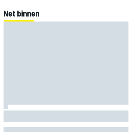
Net binnen
Clark, Senna, Antonelli – zo ontwikkelde het
leeftijdsrecord voor de grand chelem