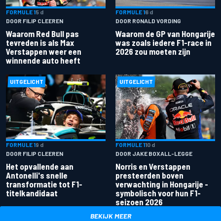
FORMULE 1
5 d
FORMULE 1
6 d
DOOR FILIP CLEEREN
DOOR RONALD VORDING
Waarom Red Bull pas
Waarom de GP van Hongarije
tevreden is als Max
was zoals iedere F1-race in
Verstappen weer een
2026 zou moeten zijn
winnende auto heeft
UITGELICHT
UITGELICHT
FORMULE 1
9 d
FORMULE 1
10 d
DOOR FILIP CLEEREN
DOOR JAKE BOXALL-LEGGE
Het opvallende aan
Norris en Verstappen
Antonelli's snelle
presteerden boven
transformatie tot F1-
verwachting in Hongarije -
titelkandidaat
symbolisch voor hun F1-
seizoen 2026
BEKIJK MEER