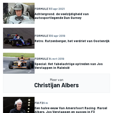
FORMULE 1
13 apr 2021
Achtergrond: de veelzijdigheid van
autosportlegende Dan Gurney
FORMULE 1
30 apr 2019
Retro: Ratzenberger, het verdriet van Oostenrijk
FORMULE 1
4 mrt 2019
Special: Het fabelachtige optreden van Jos
Verstappen in Maleisië
Meer van
Christijan Albers
FIA F2
9 m
Een halve eeuw Van Amersfoort Racing: Marcel
Albers, Jos Verstappen en succes in F3