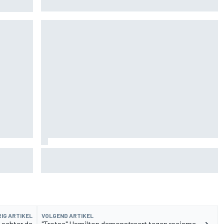
MotoGP-titel verandert mijn leven niet”
de fiets
Aston Martin onthult nieuwe limited-edition
Glenfiddich-whisky
IG ARTIKEL
VOLGEND ARTIKEL
 achter de
"Trotse" Hamilton demonstreert tegen racisme