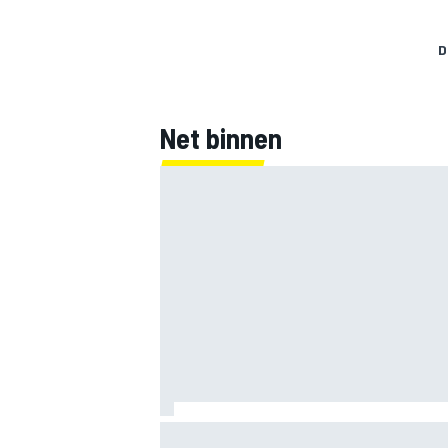
D
Net binnen
Marco Bezzecchi tempert verwachtinge