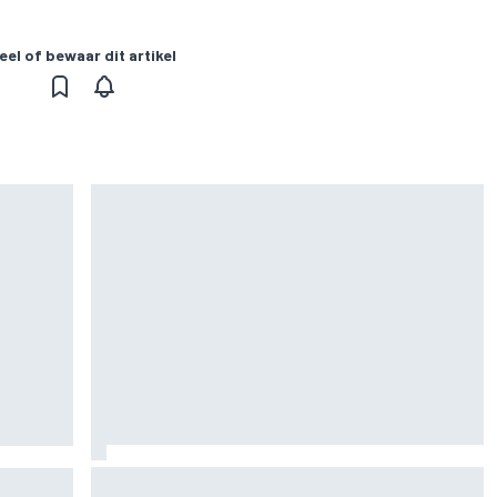
eel of bewaar dit artikel
Marc Marquez over titelkansen: “Nog een
n voor