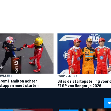
ULE 1
11 d
FORMULE 1
12 d
rom Hamilton achter
Dit is de startopstelling voor 
stappen moet starten
F1 GP van Hongarije 2026
G