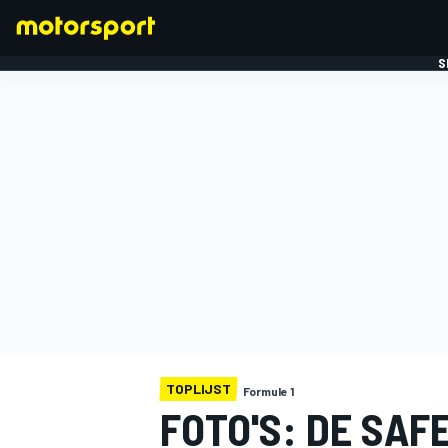
S
FORMULE 1
TOPLIJST
Formule 1
FOTO'S: DE SAF