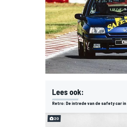
INDYCAR
Lees ook:
Retro: De intrede van de safety car in
WEC
DTM
20