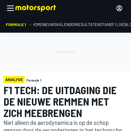
FORMULE 1
HOME
NIEUWS
KALENDER
RESULTATEN
STAND
F1 LIVEBL
ANALYSE
Formule 1
F1 TECH: DE UITDAGING DIE
DE NIEUWE REMMEN MET
ZICH MEEBRENGEN
Niet alleen de aerodynamica is op de schop
gegaan door de veranderingen in het technische