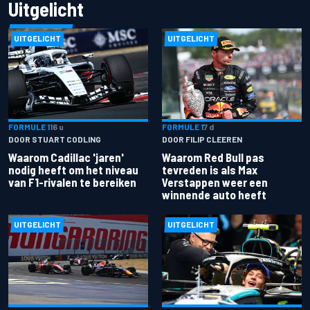
Uitgelicht
UITGELICHT
UITGELICHT
FORMULE 1
16 u
FORMULE 1
7 d
DOOR STUART CODLING
DOOR FILIP CLEEREN
Waarom Cadillac 'jaren'
Waarom Red Bull pas
nodig heeft om het niveau
tevreden is als Max
van F1-rivalen te bereiken
Verstappen weer een
winnende auto heeft
UITGELICHT
UITGELICHT