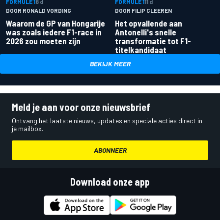
FORMULE 1
8 d
FORMULE 1
11 d
DOOR RONALD VORDING
DOOR FILIP CLEEREN
Waarom de GP van Hongarije
Het opvallende aan
was zoals iedere F1-race in
Antonelli's snelle
2026 zou moeten zijn
transformatie tot F1-
titelkandidaat
BEKIJK MEER
Meld je aan voor onze nieuwsbrief
Ontvang het laatste nieuws, updates en speciale acties direct in
je mailbox.
ABONNEER
Download onze app