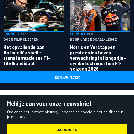
FORMULE 1
8 d
FORMULE 1
9 d
DOOR FILIP CLEEREN
DOOR JAKE BOXALL-LEGGE
Het opvallende aan
Norris en Verstappen
Antonelli's snelle
presteerden boven
transformatie tot F1-
verwachting in Hongarije -
titelkandidaat
symbolisch voor hun F1-
seizoen 2026
BEKIJK MEER
Meld je aan voor onze nieuwsbrief
Ontvang het laatste nieuws, updates en speciale acties direct in
je mailbox.
ABONNEER