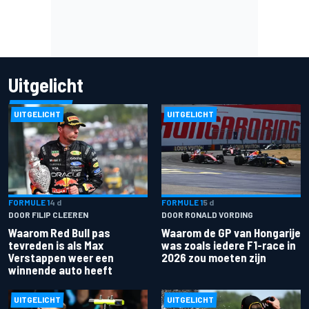
Uitgelicht
UITGELICHT
UITGELICHT
FORMULE 1
4 d
FORMULE 1
5 d
DOOR FILIP CLEEREN
DOOR RONALD VORDING
Waarom Red Bull pas
Waarom de GP van Hongarije
tevreden is als Max
was zoals iedere F1-race in
Verstappen weer een
2026 zou moeten zijn
winnende auto heeft
UITGELICHT
UITGELICHT