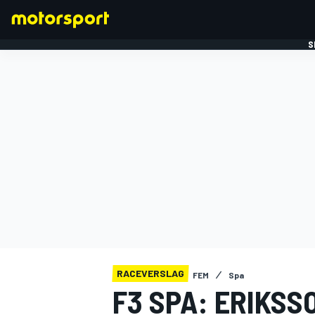
S
FORMULE 1
RACEVERSLAG
FEM
Spa
F3 SPA: ERIKSS