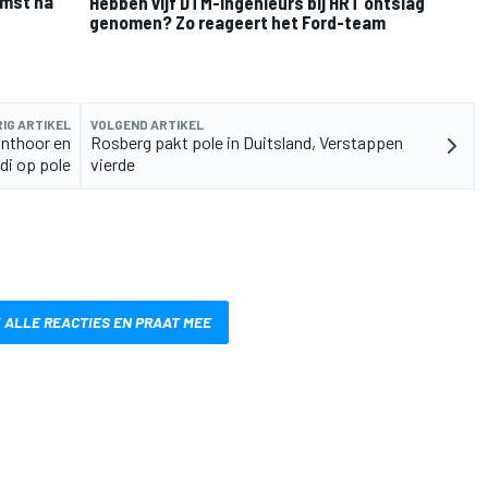
omst na
Hebben vijf DTM-ingenieurs bij HRT ontslag
genomen? Zo reageert het Ford-team
IG ARTIKEL
VOLGEND ARTIKEL
anthoor en
Rosberg pakt pole in Duitsland, Verstappen
di op pole
vierde
 ALLE REACTIES EN PRAAT MEE