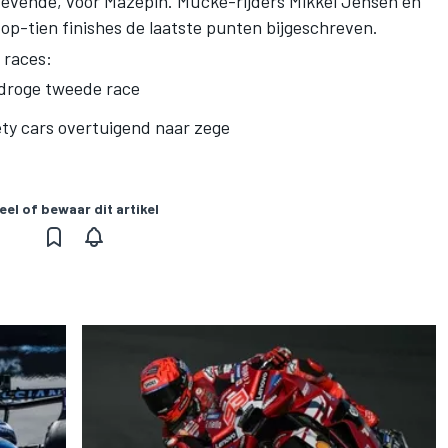
s zevende, voor Mazepin. Mücke-rijders Mikkel Jensen en
p-tien finishes de laatste punten bijgeschreven.
 races:
 droge tweede race
ety cars overtuigend naar zege
eel of bewaar dit artikel