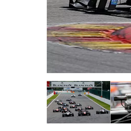
INDYCAR
WEC
DTM