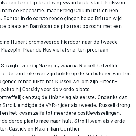
zilveren toen hij slecht weg kwam bij de start. Eriksson
nam de koppositie, maar kreeg Callum Ilott en Ben
en. Echter in de eerste ronde gingen beide Britten wijd
gste plaats en Barnicoat de pitstraat opzocht met een
oine Hubert promoveerde hierdoor naar de tweede
 Mazepin. Maar de Rus viel al snel ten prooi aan
Straight voorbij Mazepin, waarna Russell hetzelfde
oor de controle over zijn bolide op de kerbstones van Les
lgende ronde lukte het Russell wel om zijn Hitech-
akte hij Cassidy voor de vierde plaats.
rtreffelijk en zag de finishvlag als eerste. Ondanks dat
troll, eindigde de VAR-rijder als tweede. Russell drong
ll en het kwam zelfs tot meerdere positiewisselingen.
r de derde plaats mee naar huis, Stroll kwam als vierde
en Cassidy en Maximilian Günther.