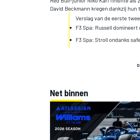
Red Bull-junior Niko Kari finishte al
David Beckmann kregen dankzij hun to
Verslag van de eerste twee
F3 Spa: Russell domineert
F3 Spa: Stroll ondanks saf
D
Net binnen