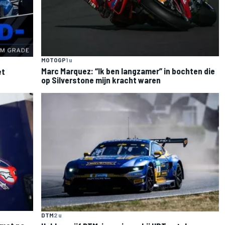
MOTOGP
1 u
Marc Marquez: “Ik ben langzamer” in bochten die
et
op Silverstone mijn kracht waren
DTM
2 u