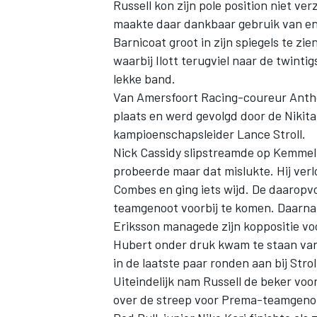
Russell kon zijn pole position niet ver
maakte daar dankbaar gebruik van en 
Barnicoat groot in zijn spiegels te zi
waarbij Ilott terugviel naar de twinti
lekke band.
Van Amersfoort Racing-coureur Anth
plaats en werd gevolgd door de Nikita
kampioenschapsleider Lance Stroll.
Nick Cassidy slipstreamde op Kemmel 
probeerde maar dat mislukte. Hij verl
Combes en ging iets wijd. De daaropvo
teamgenoot voorbij te komen. Daarna p
Eriksson managede zijn koppositie voo
Hubert onder druk kwam te staan van S
in de laatste paar ronden aan bij Stro
Uiteindelijk nam Russell de beker voo
over de streep voor Prema-teamgenot