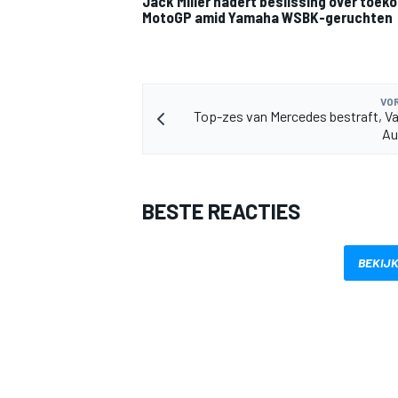
Jack Miller nadert beslissing over toek
MotoGP amid Yamaha WSBK-geruchten
VOR
Top-zes van Mercedes bestraft, V
Au
MEER RACEKLASSEN
BESTE REACTIES
BEKIJK