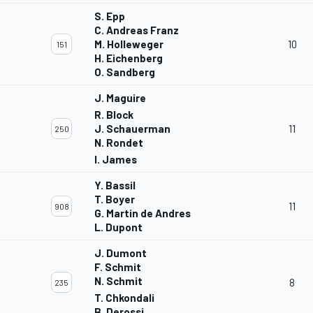
S. Epp
C. Andreas Franz
M. Holleweger
10
151
H. Eichenberg
O. Sandberg
J. Maguire
R. Block
J. Schauerman
11
250
N. Rondet
I. James
Y. Bassil
T. Boyer
11
908
G. Martin de Andres
L. Dupont
J. Dumont
F. Schmit
N. Schmit
8
235
T. Chkondali
B. Derossi