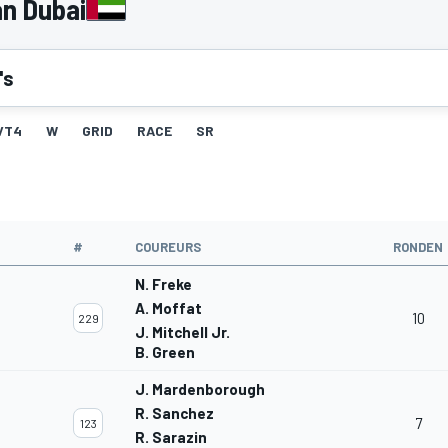
an Dubai
's
VT4
W
GRID
RACE
SR
#
COUREURS
RONDEN
N. Freke
A. Moffat
10
229
J. Mitchell Jr.
B. Green
J. Mardenborough
R. Sanchez
7
123
R. Sarazin