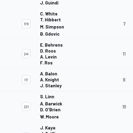
J. Guindi
C. White
T. Hibbert
7
178
M. Simpson
B. Gdovic
E. Behrens
D. Roos
11
241
A. Levin
F. Ros
A. Balon
A. Knight
9
111
J. Stanley
S. Linn
A. Barwick
10
231
D. O'Brien
W. Moore
J. Kaye