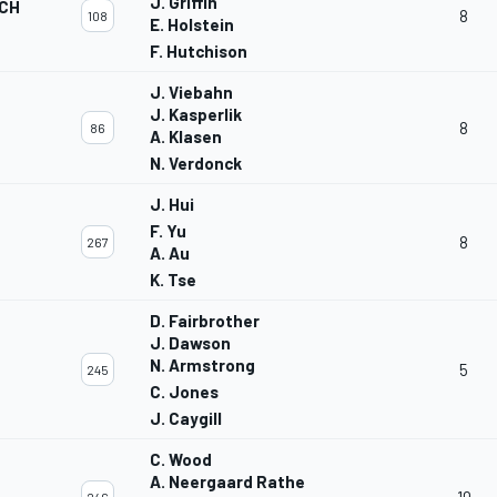
J. Griffin
ECH
8
108
E. Holstein
F. Hutchison
J. Viebahn
J. Kasperlik
8
86
A. Klasen
N. Verdonck
J. Hui
F. Yu
8
267
A. Au
K. Tse
D. Fairbrother
J. Dawson
N. Armstrong
5
245
C. Jones
J. Caygill
C. Wood
A. Neergaard Rathe