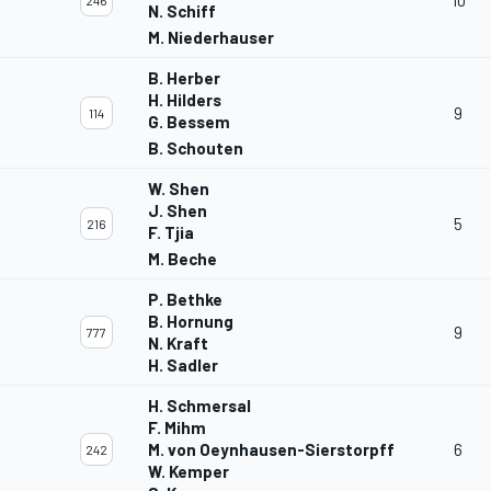
10
246
N. Schiff
M. Niederhauser
B. Herber
H. Hilders
9
114
G. Bessem
B. Schouten
W. Shen
J. Shen
5
216
F. Tjia
M. Beche
P. Bethke
B. Hornung
9
777
N. Kraft
H. Sadler
H. Schmersal
F. Mihm
M. von Oeynhausen-Sierstorpff
6
242
W. Kemper