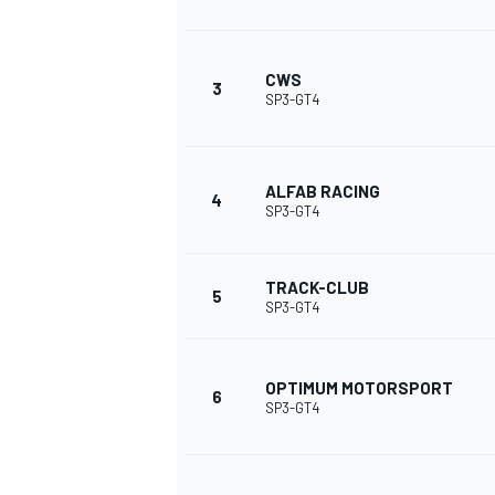
CWS
3
INDYCAR
SP3-GT4
ALFAB RACING
4
SP3-GT4
TRACK-CLUB
5
SP3-GT4
OPTIMUM MOTORSPORT
6
SP3-GT4
WEC
DTM