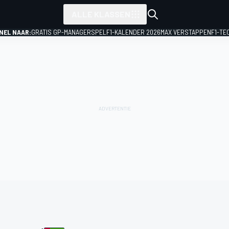
ALLE KLASSEN
NEL NAAR:
GRATIS GP-MANAGERSPEL
F1-KALENDER 2026
MAX VERSTAPPEN
F1-TE