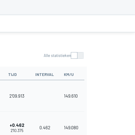
Alle statistieken
TIJD
INTERVAL
KM/U
2'09.913
149.610
+0.462
0.462
149.080
2'10.375