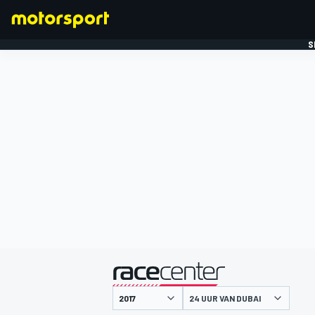
S
FORMULE 1
gepresenteerd door
24 UUR VAN DUBAI