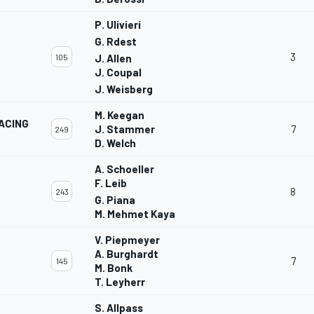
P. Ulivieri
G. Rdest
3
105
J. Allen
J. Coupal
J. Weisberg
M. Keegan
RACING
J. Stammer
7
249
D. Welch
A. Schoeller
F. Leib
8
243
G. Piana
M. Mehmet Kaya
V. Piepmeyer
A. Burghardt
7
145
M. Bonk
T. Leyherr
S. Allpass