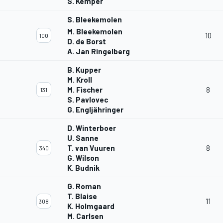
S. Kemper
S. Bleekemolen
M. Bleekemolen
10
100
D. de Borst
A. Jan Ringelberg
B. Kupper
M. Kroll
M. Fischer
8
131
S. Pavlovec
G. Engljähringer
D. Winterboer
U. Sanne
T. van Vuuren
8
340
G. Wilson
K. Budnik
G. Roman
T. Blaise
11
308
K. Holmgaard
M. Carlsen