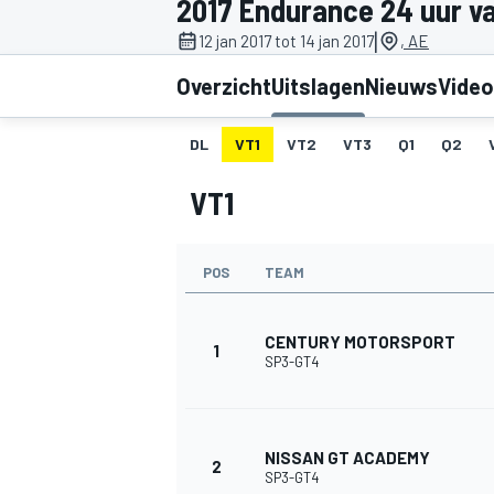
2017 Endurance 24 uur v
|
12 jan 2017 tot 14 jan 2017
, AE
Overzicht
Uitslagen
Nieuws
Video
DL
VT1
VT2
VT3
Q1
Q2
VT1
MOTOGP
POS
TEAM
CENTURY MOTORSPORT
1
SP3-GT4
NISSAN GT ACADEMY
2
SP3-GT4