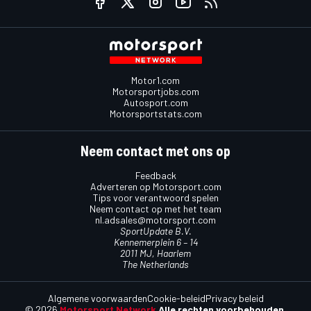
Motor1.com
Motorsportjobs.com
Autosport.com
Motorsportstats.com
Neem contact met ons op
Feedback
Adverteren op Motorsport.com
Tips voor verantwoord spelen
Neem contact op met het team
nl.adsales@motorsport.com
SportUpdate B.V.
Kennemerplein 6 – 14
2011 MJ, Haarlem
The Netherlands
Algemene voorwaarden
Cookie-beleid
Privacy beleid
© 2026
Motorsport Network
Alle rechten voorbehouden.