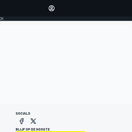
Laat je horen met de
reactiemodule
CH
LOGIN
EDITIE
NEDERLAND
SOCIALS
BLIJF OP DE HOOGTE