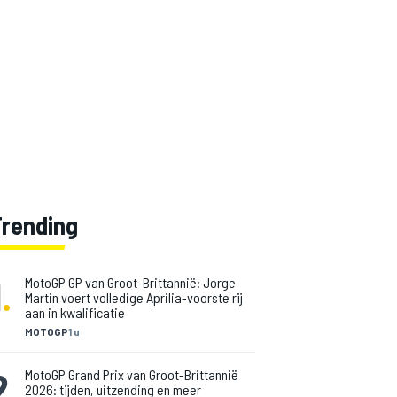
Trending
1
.
MotoGP GP van Groot-Brittannië: Jorge
Martin voert volledige Aprilia-voorste rij
aan in kwalificatie
MOTOGP
1 u
2
.
MotoGP Grand Prix van Groot-Brittannië
2026: tijden, uitzending en meer