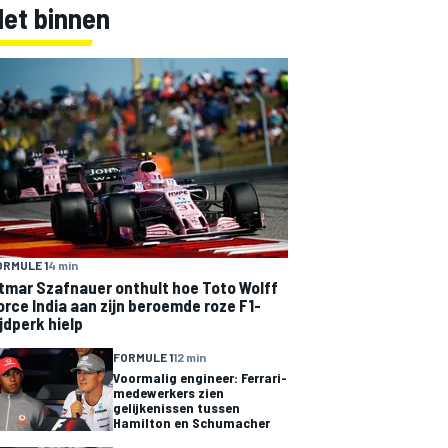
Net binnen
ORMULE 1
4 min
tmar Szafnauer onthult hoe Toto Wolff
orce India aan zijn beroemde roze F1-
ijdperk hielp
FORMULE 1
12 min
Voormalig engineer: Ferrari-
medewerkers zien
gelijkenissen tussen
Hamilton en Schumacher