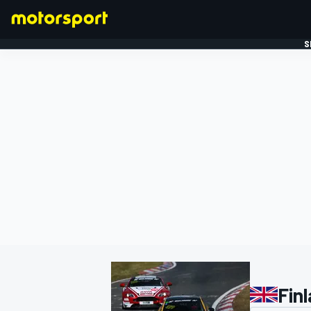
S
FORMULE 1
Fin