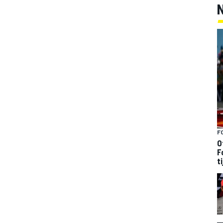
F
O
F
t