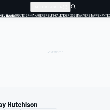
ALLE KLASSEN
NEL NAAR:
GRATIS GP-MANAGERSPEL
F1-KALENDER 2026
MAX VERSTAPPEN
F1-TE
lay Hutchison