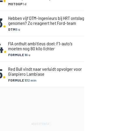
MOTOGP
1 d
3
.
Hebben vijf DTM-ingenieurs bij HRT ontslag
genomen? Zo reageert het Ford-team
DTM
5 u
4
.
FIA onthult ambitieus doel: F1-auto's
moeten nog 80 kilo lichter
FORMULE 1
6 u
5
.
Red Bull vindt naar verluidt opvolger voor
Gianpiero Lambiase
FORMULE 1
32 min