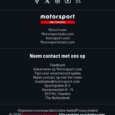
Motor1.com
Motorsportjobs.com
Autosport.com
Motorsportstats.com
Neem contact met ons op
Feedback
Adverteren op Motorsport.com
Tips voor verantwoord spelen
Neem contact op met het team
nl.adsales@motorsport.com
SportUpdate B.V.
Kennemerplein 6 – 14
2011 MJ, Haarlem
The Netherlands
Algemene voorwaarden
Cookie-beleid
Privacy beleid
© 2026
Motorsport Network
Alle rechten voorbehouden.