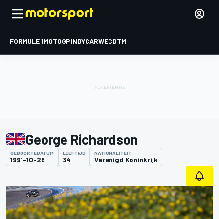
FORMULE 1
MOTOGP
INDYCAR
WEC
DTM
George Richardson
GEBOORTEDATUM
LEEFTIJD
NATIONALITEIT
1991-10-26
34
Verenigd Koninkrijk