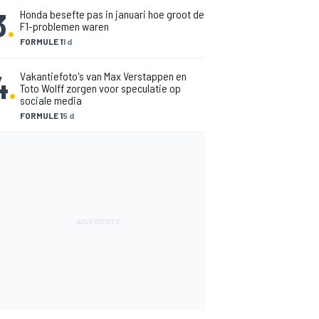
3
.
Honda besefte pas in januari hoe groot de
F1-problemen waren
FORMULE 1
1 d
4
.
Vakantiefoto's van Max Verstappen en
Toto Wolff zorgen voor speculatie op
sociale media
FORMULE 1
5 d