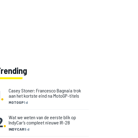
Trending
1
.
Casey Stoner: Francesco Bagnaia trok
aan het kortste eind na MotoGP-titels
MOTOGP
1 d
2
.
Wat we weten van de eerste blik op
IndyCar’s compleet nieuwe IR-28
INDYCAR
5 d