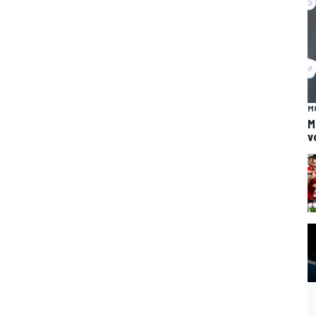
M
M
v