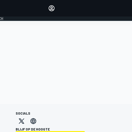
Laat je horen met de
reactiemodule
CH
LOGIN
EDITIE
NEDERLAND
SOCIALS
BLIJF OP DE HOOGTE