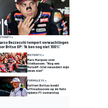
OTOGP
11 u
arco Bezzecchi tempert verwachtingen
oor Britse GP: ‘Ik ben nog niet 100%’
MOTOGP
12 u
Marc Marquez over
titelkansen: “Nog een
MotoGP-titel verandert mijn
leven niet”
FORMULE 1
15 u
Valtteri Bottas boekt
offroadsucces op de fiets
tijdens F1-zomerstop