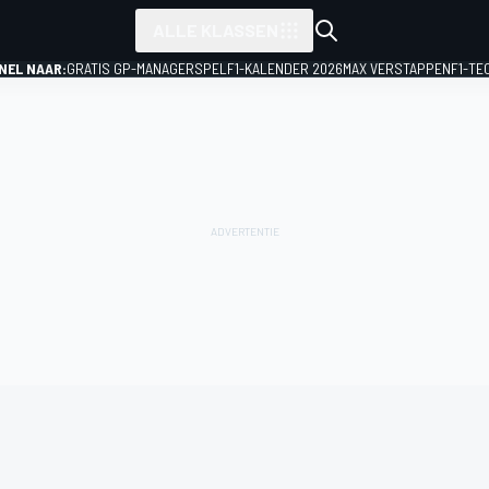
ALLE KLASSEN
NEL NAAR:
GRATIS GP-MANAGERSPEL
F1-KALENDER 2026
MAX VERSTAPPEN
F1-TE