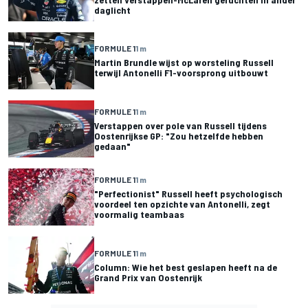
daglicht
FORMULE 1
1 m
Martin Brundle wijst op worsteling Russell
terwijl Antonelli F1-voorsprong uitbouwt
FORMULE 1
1 m
Verstappen over pole van Russell tijdens
Oostenrijkse GP: "Zou hetzelfde hebben
gedaan"
FORMULE 1
1 m
"Perfectionist" Russell heeft psychologisch
voordeel ten opzichte van Antonelli, zegt
voormalig teambaas
FORMULE 1
1 m
Column: Wie het best geslapen heeft na de
Grand Prix van Oostenrijk