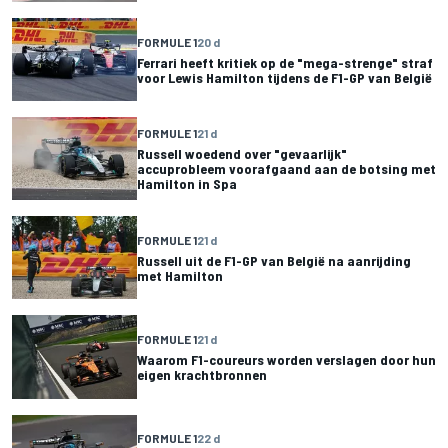
FORMULE 1
20 d
Ferrari heeft kritiek op de "mega-strenge" straf
voor Lewis Hamilton tijdens de F1-GP van België
FORMULE 1
21 d
Russell woedend over "gevaarlijk"
accuprobleem voorafgaand aan de botsing met
Hamilton in Spa
FORMULE 1
21 d
Russell uit de F1-GP van België na aanrijding
met Hamilton
FORMULE 1
21 d
Waarom F1-coureurs worden verslagen door hun
eigen krachtbronnen
FORMULE 1
22 d