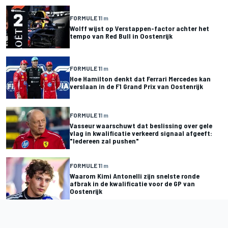
FORMULE 1
1 m
Wolff wijst op Verstappen-factor achter het
tempo van Red Bull in Oostenrijk
FORMULE 1
1 m
Hoe Hamilton denkt dat Ferrari Mercedes kan
verslaan in de F1 Grand Prix van Oostenrijk
FORMULE 1
1 m
Vasseur waarschuwt dat beslissing over gele
vlag in kwalificatie verkeerd signaal afgeeft:
"Iedereen zal pushen"
FORMULE 1
1 m
Waarom Kimi Antonelli zijn snelste ronde
afbrak in de kwalificatie voor de GP van
Oostenrijk