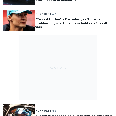
FORMULE 1
14 d
"Te veel fouten" – Mercedes geeft toe dat
probleem bij start niet de schuld van Russell
was
FORMULE 1
14 d
Russell is meer dan ‘teleurgesteld’ na een zware