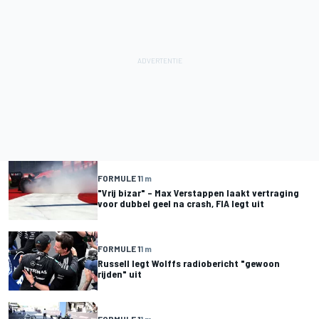
FORMULE 1
1 m
"Vrij bizar" – Max Verstappen laakt vertraging
voor dubbel geel na crash, FIA legt uit
FORMULE 1
1 m
Russell legt Wolffs radiobericht "gewoon
rijden" uit
FORMULE 1
1 m