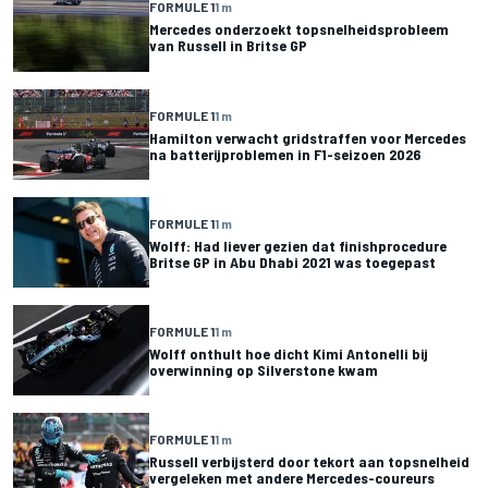
FORMULE 1
1 m
Mercedes onderzoekt topsnelheidsprobleem
van Russell in Britse GP
FORMULE 1
1 m
Hamilton verwacht gridstraffen voor Mercedes
na batterijproblemen in F1-seizoen 2026
FORMULE 1
1 m
Wolff: Had liever gezien dat finishprocedure
Britse GP in Abu Dhabi 2021 was toegepast
FORMULE 1
1 m
Wolff onthult hoe dicht Kimi Antonelli bij
overwinning op Silverstone kwam
FORMULE 1
1 m
Russell verbijsterd door tekort aan topsnelheid
vergeleken met andere Mercedes-coureurs