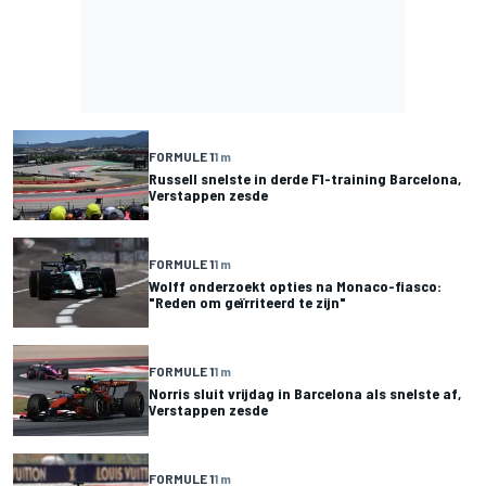
FORMULE 1
1 m
Russell snelste in derde F1-training Barcelona,
Verstappen zesde
FORMULE 1
1 m
Wolff onderzoekt opties na Monaco-fiasco:
"Reden om geïrriteerd te zijn"
FORMULE 1
1 m
Norris sluit vrijdag in Barcelona als snelste af,
Verstappen zesde
FORMULE 1
1 m