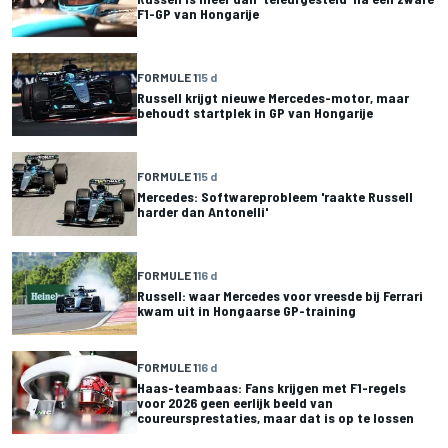
F1-GP van Hongarije
FORMULE 1
15 d
Russell krijgt nieuwe Mercedes-motor, maar
behoudt startplek in GP van Hongarije
FORMULE 1
15 d
Mercedes: Softwareprobleem 'raakte Russell
harder dan Antonelli'
FORMULE 1
16 d
Russell: waar Mercedes voor vreesde bij Ferrari
kwam uit in Hongaarse GP-training
FORMULE 1
16 d
Haas-teambaas: Fans krijgen met F1-regels
voor 2026 geen eerlijk beeld van
coureursprestaties, maar dat is op te lossen