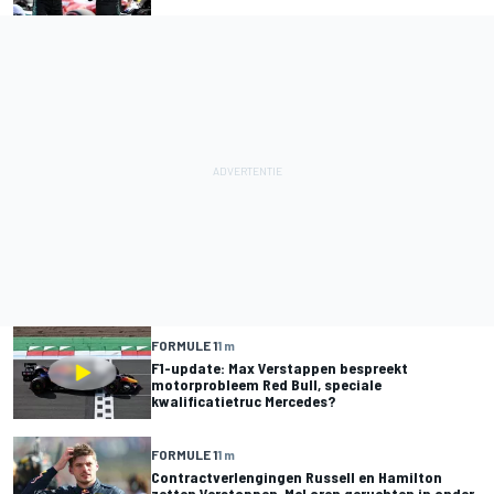
FORMULE 1
1 m
F1-update: Max Verstappen bespreekt
motorprobleem Red Bull, speciale
kwalificatietruc Mercedes?
FORMULE 1
1 m
Contractverlengingen Russell en Hamilton
zetten Verstappen-McLaren geruchten in ander