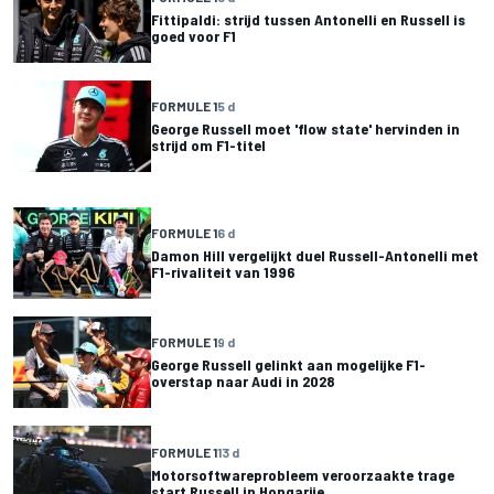
Fittipaldi: strijd tussen Antonelli en Russell is
goed voor F1
FORMULE 1
5 d
George Russell moet 'flow state' hervinden in
strijd om F1-titel
FORMULE 1
6 d
Damon Hill vergelijkt duel Russell-Antonelli met
F1-rivaliteit van 1996
FORMULE 1
9 d
George Russell gelinkt aan mogelijke F1-
overstap naar Audi in 2028
FORMULE 1
13 d
Motorsoftwareprobleem veroorzaakte trage
start Russell in Hongarije