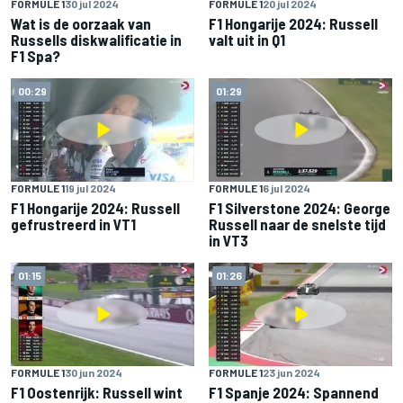
FORMULE 1
30 jul 2024
FORMULE 1
20 jul 2024
Wat is de oorzaak van
F1 Hongarije 2024: Russell
Russells diskwalificatie in
valt uit in Q1
F1 Spa?
00:29
01:29
FORMULE 1
19 jul 2024
FORMULE 1
6 jul 2024
F1 Hongarije 2024: Russell
F1 Silverstone 2024: George
gefrustreerd in VT1
Russell naar de snelste tijd
in VT3
01:15
01:26
FORMULE 1
30 jun 2024
FORMULE 1
23 jun 2024
F1 Oostenrijk: Russell wint
F1 Spanje 2024: Spannend