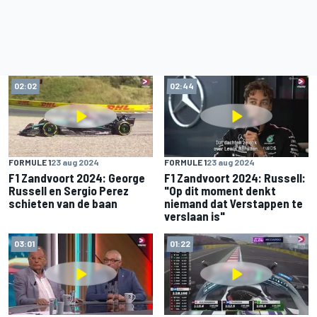
02:02
02:44
FORMULE 1
23 aug 2024
FORMULE 1
23 aug 2024
F1 Zandvoort 2024: George
F1 Zandvoort 2024: Russell:
Russell en Sergio Perez
"Op dit moment denkt
schieten van de baan
niemand dat Verstappen te
verslaan is"
03:01
01:22