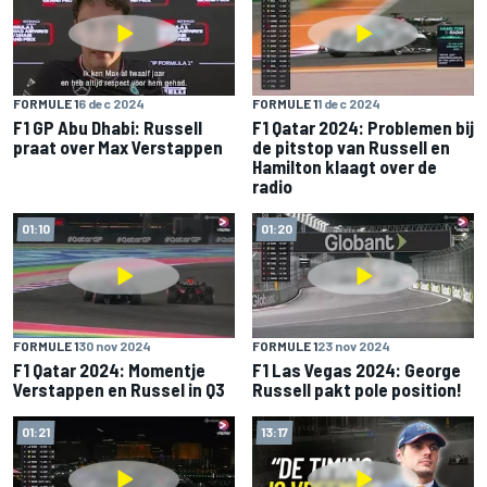
FORMULE 1
6 dec 2024
FORMULE 1
1 dec 2024
F1 GP Abu Dhabi: Russell
F1 Qatar 2024: Problemen bij
praat over Max Verstappen
de pitstop van Russell en
Hamilton klaagt over de
radio
01:10
01:20
FORMULE 1
30 nov 2024
FORMULE 1
23 nov 2024
F1 Qatar 2024: Momentje
F1 Las Vegas 2024: George
Verstappen en Russel in Q3
Russell pakt pole position!
01:21
13:17