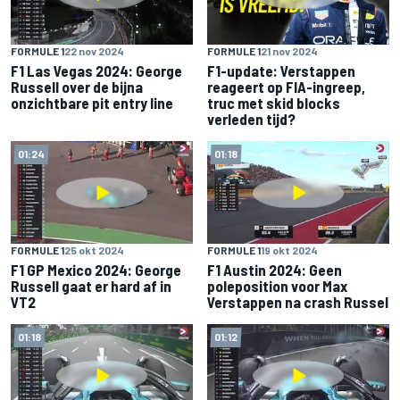
FORMULE 1
22 nov 2024
FORMULE 1
21 nov 2024
F1 Las Vegas 2024: George
F1-update: Verstappen
Russell over de bijna
reageert op FIA-ingreep,
onzichtbare pit entry line
truc met skid blocks
verleden tijd?
01:24
01:18
FORMULE 1
25 okt 2024
FORMULE 1
19 okt 2024
F1 GP Mexico 2024: George
F1 Austin 2024: Geen
Russell gaat er hard af in
poleposition voor Max
VT2
Verstappen na crash Russel
01:18
01:12