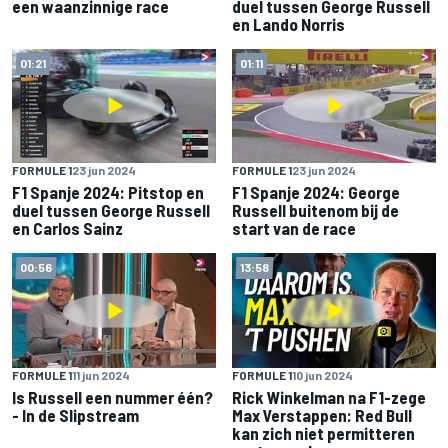
een waanzinnige race
duel tussen George Russell
en Lando Norris
01:21
01:11
FORMULE 1
23 jun 2024
FORMULE 1
23 jun 2024
F1 Spanje 2024: Pitstop en
F1 Spanje 2024: George
duel tussen George Russell
Russell buitenom bij de
en Carlos Sainz
start van de race
00:56
13:58
FORMULE 1
11 jun 2024
FORMULE 1
10 jun 2024
Is Russell een nummer één?
Rick Winkelman na F1-zege
- In de Slipstream
Max Verstappen: Red Bull
kan zich niet permitteren