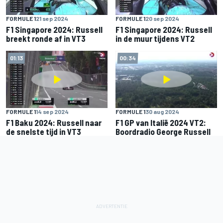
FORMULE 1
21 sep 2024
FORMULE 1
20 sep 2024
F1 Singapore 2024: Russell
F1 Singapore 2024: Russell
breekt ronde af in VT3
in de muur tijdens VT2
01:13
00:34
FORMULE 1
14 sep 2024
FORMULE 1
30 aug 2024
F1 Baku 2024: Russell naar
F1 GP van Italië 2024 VT2:
de snelste tijd in VT3
Boordradio George Russell