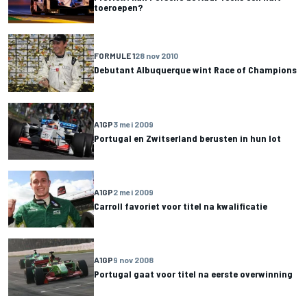
toeroepen?
FORMULE 1
28 nov 2010
Debutant Albuquerque wint Race of Champions
A1GP
3 mei 2009
Portugal en Zwitserland berusten in hun lot
A1GP
2 mei 2009
Carroll favoriet voor titel na kwalificatie
A1GP
9 nov 2008
Portugal gaat voor titel na eerste overwinning