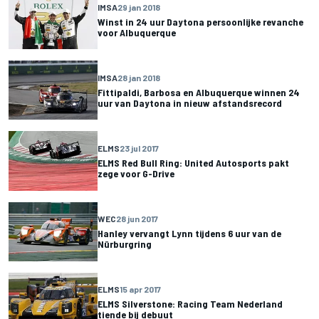
IMSA
29 jan 2018
Winst in 24 uur Daytona persoonlijke revanche
voor Albuquerque
IMSA
28 jan 2018
Fittipaldi, Barbosa en Albuquerque winnen 24
uur van Daytona in nieuw afstandsrecord
ELMS
23 jul 2017
ELMS Red Bull Ring: United Autosports pakt
zege voor G-Drive
WEC
28 jun 2017
Hanley vervangt Lynn tijdens 6 uur van de
Nürburgring
ELMS
15 apr 2017
ELMS Silverstone: Racing Team Nederland
tiende bij debuut