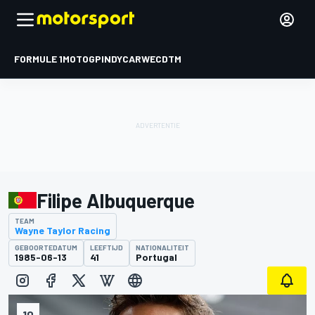
FORMULE 1
MOTOGP
INDYCAR
WEC
DTM
Filipe Albuquerque
TEAM
Wayne Taylor Racing
GEBOORTEDATUM
LEEFTIJD
NATIONALITEIT
1985-06-13
41
Portugal
10