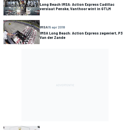
Long Beach IMSA: Action Express Cadillac
verslaat Penske, Vanthoor wint in GTLM
IMSA
15 apr 2018
IMSA Long Beach: Action Express zegeviert, P3
Van der Zande