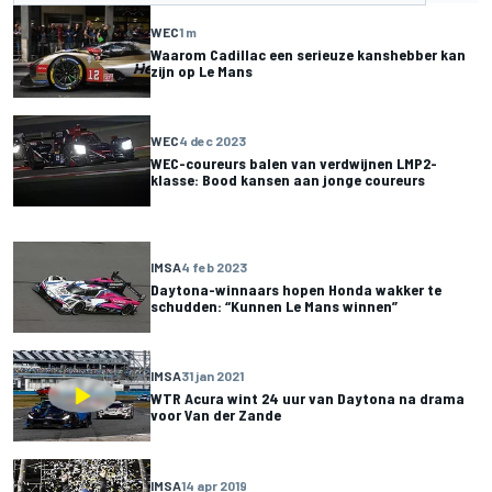
WEC
1 m
Waarom Cadillac een serieuze kanshebber kan
zijn op Le Mans
WEC
4 dec 2023
WEC-coureurs balen van verdwijnen LMP2-
klasse: Bood kansen aan jonge coureurs
IMSA
4 feb 2023
Daytona-winnaars hopen Honda wakker te
schudden: “Kunnen Le Mans winnen”
IMSA
31 jan 2021
WTR Acura wint 24 uur van Daytona na drama
voor Van der Zande
IMSA
14 apr 2019