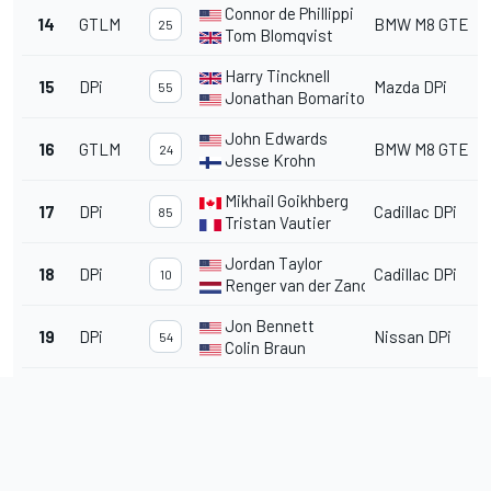
Connor de Phillippi
14
GTLM
BMW M8 GTE
25
Tom Blomqvist
Harry Tincknell
15
DPi
Mazda DPi
55
Jonathan Bomarito
John Edwards
16
GTLM
BMW M8 GTE
24
Jesse Krohn
Mikhail Goikhberg
17
DPi
Cadillac DPi
85
Tristan Vautier
Jordan Taylor
18
DPi
Cadillac DPi
10
Renger van der Zande
Jon Bennett
19
DPi
Nissan DPi
54
Colin Braun