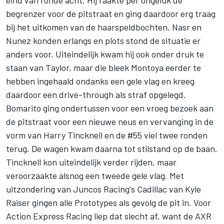
eind van ronde acht. Hij raakte per ongeluk de
begrenzer voor de pitstraat en ging daardoor erg traag
bij het uitkomen van de haarspeldbochten. Nasr en
Nunez konden erlangs en plots stond de situatie er
anders voor. Uiteindelijk kwam hij ook onder druk te
staan van Taylor, maar die bleek Montoya eerder te
hebben ingehaald ondanks een gele vlag en kreeg
daardoor een drive-through als straf opgelegd.
Bomarito ging ondertussen voor een vroeg bezoek aan
de pitstraat voor een nieuwe neus en vervanging in de
vorm van Harry Tincknell en de #55 viel twee ronden
terug. De wagen kwam daarna tot stilstand op de baan.
Tincknell kon uiteindelijk verder rijden, maar
veroorzaakte alsnog een tweede gele vlag. Met
uitzondering van Juncos Racing's Cadillac van Kyle
Raiser gingen alle Prototypes als gevolg de pit in. Voor
Action Express Racing liep dat slecht af, want de AXR