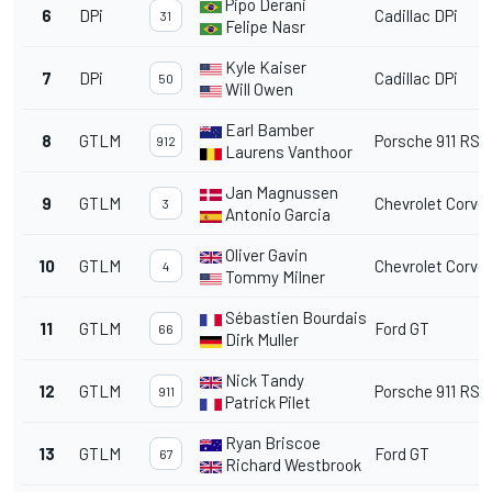
Pipo Derani
6
DPi
Cadillac DPi
31
Felipe Nasr
Kyle Kaiser
7
DPi
Cadillac DPi
50
Will Owen
Earl Bamber
8
GTLM
Porsche 911 RSR
912
Laurens Vanthoor
Jan Magnussen
9
GTLM
Chevrolet Corvet
3
Antonio Garcia
Oliver Gavin
10
GTLM
Chevrolet Corvet
4
Tommy Milner
Sébastien Bourdais
11
GTLM
Ford GT
66
Dirk Muller
Nick Tandy
12
GTLM
Porsche 911 RSR
911
Patrick Pilet
Ryan Briscoe
13
GTLM
Ford GT
67
Richard Westbrook