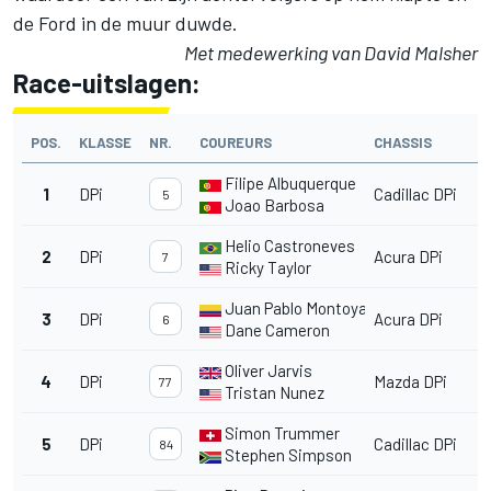
de Ford in de muur duwde.
Met medewerking van David Malsher
Race-uitslagen:
POS.
KLASSE
NR.
COUREURS
CHASSIS
Filipe Albuquerque
1
DPi
Cadillac DPi
5
Joao Barbosa
Helio Castroneves
2
DPi
Acura DPi
7
Ricky Taylor
Juan Pablo Montoya
3
DPi
Acura DPi
6
Dane Cameron
Oliver Jarvis
4
DPi
Mazda DPi
77
Tristan Nunez
Simon Trummer
5
DPi
Cadillac DPi
84
Stephen Simpson