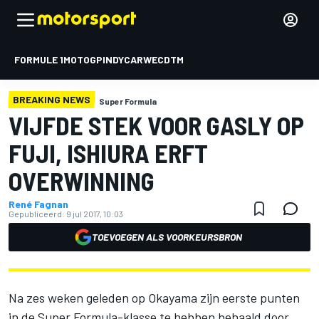
FORMULE 1
MOTOGP
INDYCAR
WEC
DTM
BREAKING NEWS
Super Formula
VIJFDE STEK VOOR GASLY OP
FUJI, ISHIURA ERFT
OVERWINNING
René Fagnan
Gepubliceerd:
9 jul 2017, 10:03
TOEVOEGEN ALS VOORKEURSBRON
Na zes weken geleden op Okayama zijn eerste punten
in de Super Formula-klasse te hebben behaald door