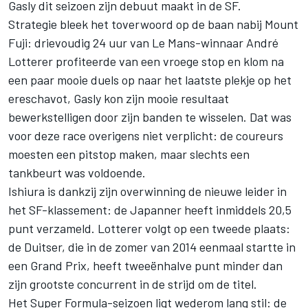
Gasly dit seizoen zijn debuut maakt in de SF.
Strategie bleek het toverwoord op de baan nabij Mount
Fuji: drievoudig 24 uur van Le Mans-winnaar André
Lotterer profiteerde van een vroege stop en klom na
een paar mooie duels op naar het laatste plekje op het
ereschavot, Gasly kon zijn mooie resultaat
bewerkstelligen door zijn banden te wisselen. Dat was
voor deze race overigens niet verplicht: de coureurs
moesten een pitstop maken, maar slechts een
tankbeurt was voldoende.
Ishiura is dankzij zijn overwinning de nieuwe leider in
het SF-klassement: de Japanner heeft inmiddels 20,5
punt verzameld. Lotterer volgt op een tweede plaats:
de Duitser, die in de zomer van 2014 eenmaal startte in
een Grand Prix, heeft tweeënhalve punt minder dan
zijn grootste concurrent in de strijd om de titel.
Het Super Formula-seizoen ligt wederom lang stil: de