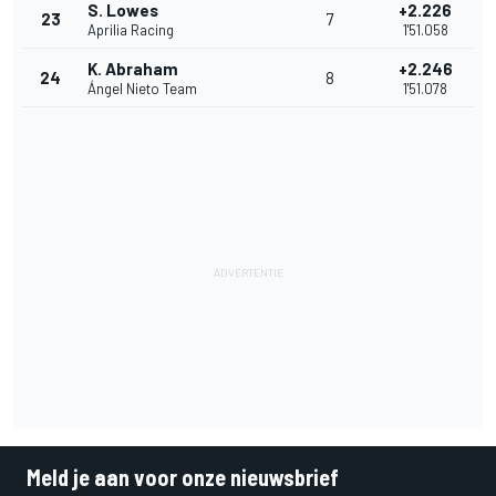
S. Lowes
+2.226
23
7
Aprilia Racing
1'51.058
K. Abraham
+2.246
24
8
Ángel Nieto Team
1'51.078
Meld je aan voor onze nieuwsbrief