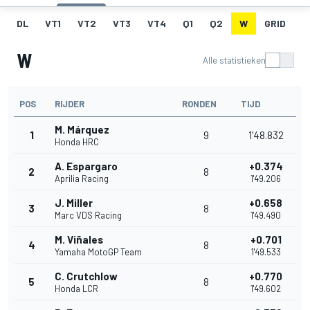
DL
VT1
VT2
VT3
VT4
Q1
Q2
W
GRID
R
W
Alle statistieken
POS
RIJDER
RONDEN
TIJD
M. Márquez
1
9
1'48.832
Honda HRC
A. Espargaro
+0.374
2
8
Aprilia Racing
1'49.206
J. Miller
+0.658
3
8
Marc VDS Racing
1'49.490
M. Viñales
+0.701
4
8
Yamaha MotoGP Team
1'49.533
C. Crutchlow
+0.770
5
8
Honda LCR
1'49.602