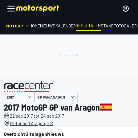
RESULTATEN
MOTOGP
HOME
NIEUWS
KALENDER
STAND
FOTOGALER
GP VAN ARAGON
gepresenteerd door
2017 MotoGP GP van Aragon
22 sep 2017 tot 24 sep 2017
Motorland Aragon, ES
Overzicht
Uitslagen
Nieuws