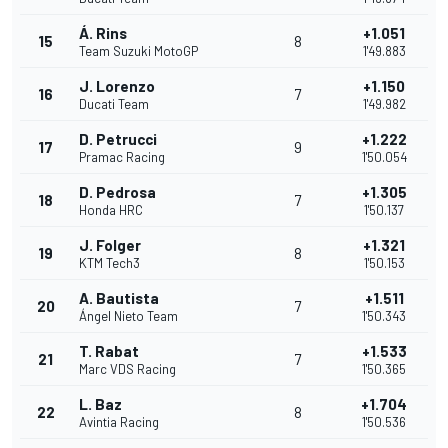
Á. Rins
+1.051
15
8
Team Suzuki MotoGP
1'49.883
J. Lorenzo
+1.150
16
7
Ducati Team
1'49.982
D. Petrucci
+1.222
17
9
Pramac Racing
1'50.054
D. Pedrosa
+1.305
18
7
Honda HRC
1'50.137
J. Folger
+1.321
19
8
KTM Tech3
1'50.153
A. Bautista
+1.511
20
7
Ángel Nieto Team
1'50.343
T. Rabat
+1.533
21
7
Marc VDS Racing
1'50.365
L. Baz
+1.704
22
8
Avintia Racing
1'50.536