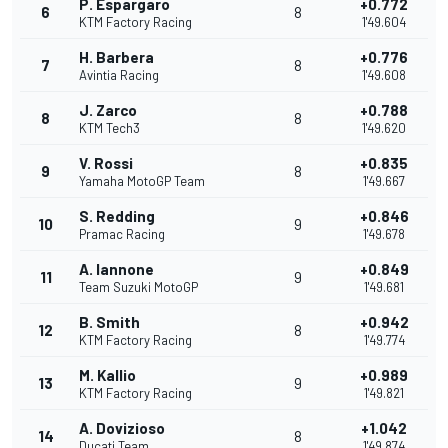
P. Espargaro
+0.772
6
8
KTM Factory Racing
1'49.604
H. Barbera
+0.776
7
8
Avintia Racing
1'49.608
J. Zarco
+0.788
8
8
KTM Tech3
1'49.620
V. Rossi
+0.835
9
8
Yamaha MotoGP Team
1'49.667
S. Redding
+0.846
10
9
Pramac Racing
1'49.678
A. Iannone
+0.849
11
9
Team Suzuki MotoGP
1'49.681
B. Smith
+0.942
12
8
KTM Factory Racing
1'49.774
M. Kallio
+0.989
13
9
KTM Factory Racing
1'49.821
A. Dovizioso
+1.042
14
8
Ducati Team
1'49.874