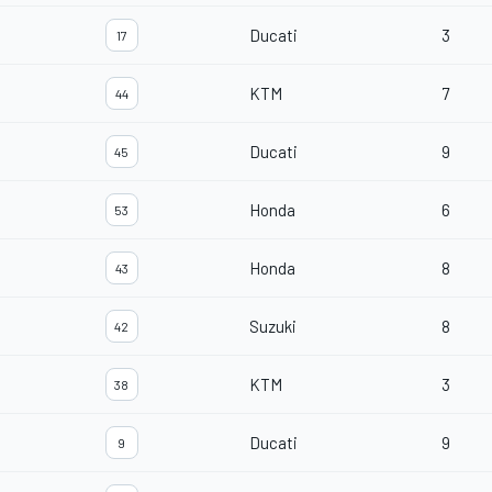
Ducati
3
17
KTM
7
44
Ducati
9
45
Honda
6
53
Honda
8
43
Suzuki
8
42
KTM
3
38
Ducati
9
9