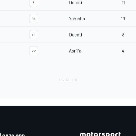
Ducati
11
8
Yamaha
10
94
Ducati
3
76
Aprilia
4
22
 onze app