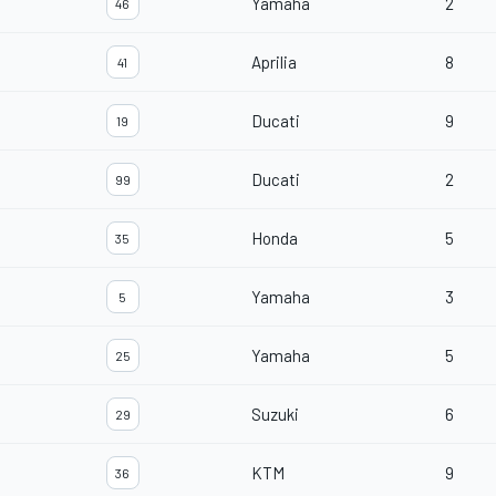
Yamaha
2
46
Aprilia
8
41
Ducati
9
19
Ducati
2
99
Honda
5
35
Yamaha
3
5
Yamaha
5
25
Suzuki
6
29
KTM
9
36