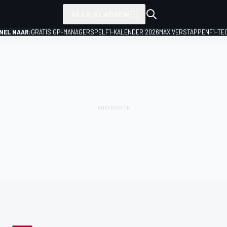
ALLE KLASSEN
NEL NAAR:
GRATIS GP-MANAGERSPEL
F1-KALENDER 2026
MAX VERSTAPPEN
F1-TE