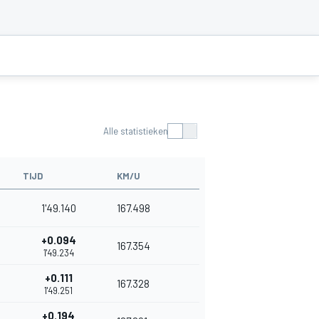
Alle statistieken
TIJD
KM/U
1'49.140
167.498
+0.094
167.354
1'49.234
+0.111
167.328
1'49.251
+0.194