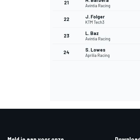
H. Barbera
21
Avintia Racing
J. Folger
22
KTM Tech3
L. Baz
23
Avintia Racing
S. Lowes
24
Aprilia Racing
Meld je aan voor onze
Download