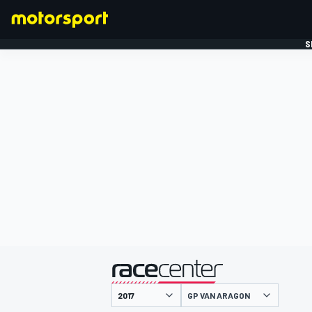
S
FORMULE 1
gepresenteerd door
GP VAN ARAGON