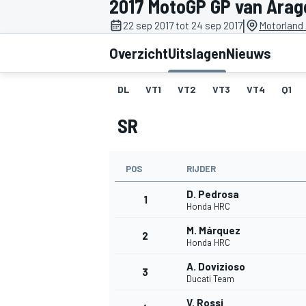
2017 MotoGP GP van Arag
|
22 sep 2017 tot 24 sep 2017
Motorland
Overzicht
Uitslagen
Nieuws
DL
VT1
VT2
VT3
VT4
Q1
SR
MOTOGP
POS
RIJDER
D. Pedrosa
1
Honda HRC
M. Márquez
2
Honda HRC
A. Dovizioso
3
Ducati Team
V. Rossi