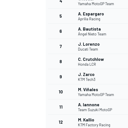
4
Yamaha MotoGP Team
A. Espargaro
5
Aprilia Racing
INDYCAR
A. Bautista
6
Ángel Nieto Team
J. Lorenzo
7
Ducati Team
C. Crutchlow
8
Honda LCR
J. Zarco
9
KTM Tech3
M. Viñales
10
Yamaha MotoGP Team
A. Iannone
11
WEC
DTM
Team Suzuki MotoGP
M. Kallio
12
KTM Factory Racing