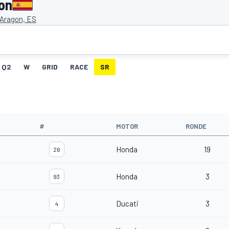
on
 Aragon, ES
Q2
W
GRID
RACE
SR
#
MOTOR
RONDE
Honda
19
26
Honda
3
93
Ducati
3
4