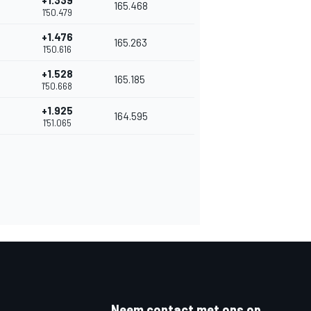
+1.339
165.468
1'50.479
+1.476
165.263
1'50.616
+1.528
165.185
1'50.668
+1.925
164.595
1'51.065
Neem contact met ons op