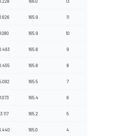
3.228
166.0
13
0.626
165.9
11
1.080
165.9
10
0.493
165.8
9
0.455
165.8
8
5.092
165.5
7
1.073
165.4
6
3.117
165.2
5
3.440
165.0
4