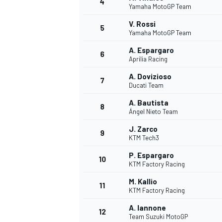
4
Yamaha MotoGP Team
V. Rossi
5
Yamaha MotoGP Team
INDYCAR
A. Espargaro
6
Aprilia Racing
A. Dovizioso
7
Ducati Team
A. Bautista
8
Ángel Nieto Team
J. Zarco
9
KTM Tech3
P. Espargaro
10
KTM Factory Racing
M. Kallio
11
WEC
DTM
KTM Factory Racing
A. Iannone
12
Team Suzuki MotoGP