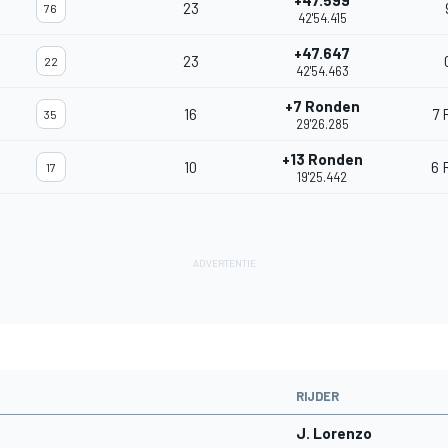
+47.599
23
76
42'54.415
+47.647
23
22
42'54.463
+7 Ronden
16
7 
35
29'26.285
+13 Ronden
10
6 
17
19'25.442
RIJDER
J. Lorenzo