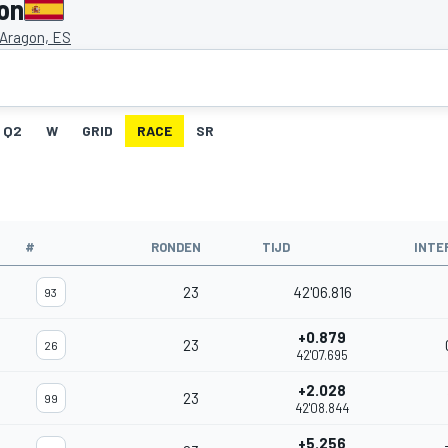
on
 Aragon, ES
Q2
W
GRID
RACE
SR
#
RONDEN
TIJD
INTE
23
42'06.816
93
+0.879
23
26
42'07.695
+2.028
23
99
42'08.844
+5.256