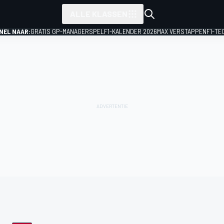
ALLE KLASSEN
NEL NAAR:
GRATIS GP-MANAGERSPEL
F1-KALENDER 2026
MAX VERSTAPPEN
F1-TE