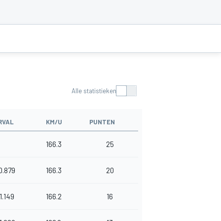
Alle statistieken
RVAL
KM/U
PUNTEN
166.3
25
0.879
166.3
20
1.149
166.2
16