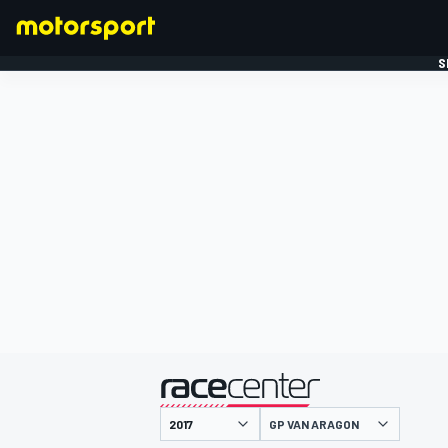
S
FORMULE 1
gepresenteerd door
GP VAN ARAGON