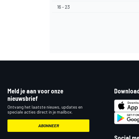
16 - 23
Meld je aan voor onze
Download
nieuwsbrief
Ontvang het laatste nieuws, updates en
speciale acties direct in je mailbox.
ABONNEER
Social m