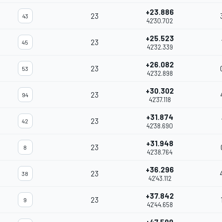
+23.886
23
43
42'30.702
+25.523
23
45
42'32.339
+26.082
23
53
42'32.898
+30.302
23
94
42'37.118
+31.874
23
42
42'38.690
+31.948
23
8
42'38.764
+36.296
23
38
42'43.112
+37.842
23
9
42'44.658