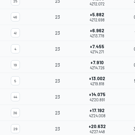
23
25
42'12.072
+5.882
23
46
42'12.698
+6.962
23
41
42'13.778
+7.455
23
4
42'14.271
+7.910
23
19
42'14.726
+13.002
23
5
42'19.818
+14.075
23
44
42'20.891
+17.192
23
36
42'24.008
+20.632
23
29
42'27.448