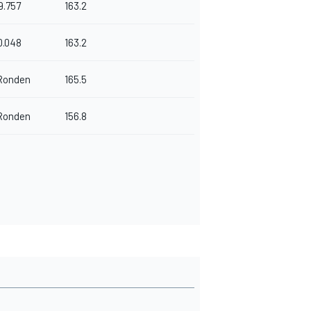
9.757
163.2
0.048
163.2
Ronden
165.5
Ronden
156.8