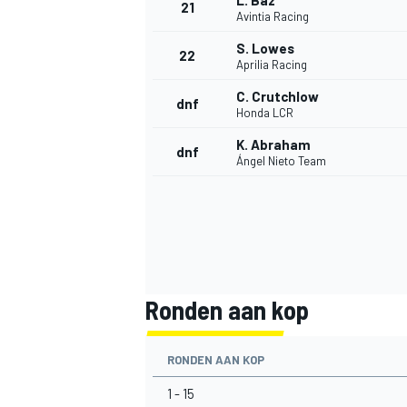
L. Baz
21
Avintia Racing
S. Lowes
22
Aprilia Racing
C. Crutchlow
dnf
Honda LCR
K. Abraham
dnf
Ángel Nieto Team
Ronden aan kop
RONDEN AAN KOP
1 - 15