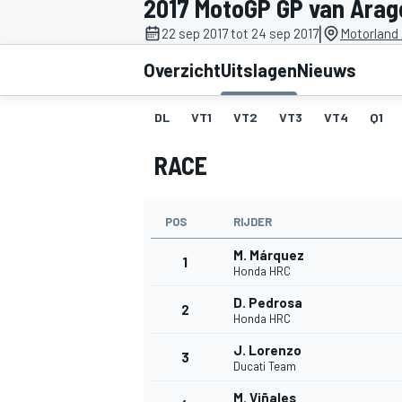
2017 MotoGP GP van Arag
|
22 sep 2017 tot 24 sep 2017
Motorland
Overzicht
Uitslagen
Nieuws
DL
VT1
VT2
VT3
VT4
Q1
RACE
MOTOGP
POS
RIJDER
M. Márquez
1
Honda HRC
D. Pedrosa
2
Honda HRC
J. Lorenzo
3
Ducati Team
M. Viñales