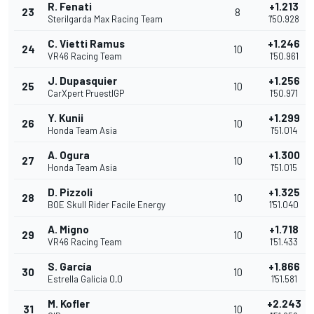
R. Fenati
+1.213
23
8
Sterilgarda Max Racing Team
1'50.928
C. Vietti Ramus
+1.246
24
10
VR46 Racing Team
1'50.961
J. Dupasquier
+1.256
25
10
CarXpert PruestlGP
1'50.971
Y. Kunii
+1.299
26
10
Honda Team Asia
1'51.014
A. Ogura
+1.300
27
10
Honda Team Asia
1'51.015
D. Pizzoli
+1.325
28
10
BOE Skull Rider Facile Energy
1'51.040
A. Migno
+1.718
29
10
VR46 Racing Team
1'51.433
S. García
+1.866
30
10
Estrella Galicia 0,0
1'51.581
M. Kofler
+2.243
31
10