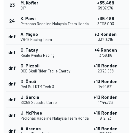
M. Kofler
+35.469
23
CIP
39'07.976
K. Pawi
+35.496
24
Petronas Raceline Malaysia Team Honda
39'08.003
A. Migno
+3 Ronden
dnf
VR46 Racing Team
33'30.215
C. Tatay
+4 Ronden
dnf
Reale Avintia Racing
31'36.116
D. Pizzoli
+10 Ronden
dnf
BOE Skull Rider Facile Energy
20'25.588
D. Öncü
+13 Ronden
dnf
Red Bull KTM Tech 3
14'44.621
J. Garcia
+13 Ronden
dnf
SIC58 Squadra Corse
14'44.723
J. McPhee
+16 Ronden
dnf
Petronas Raceline Malaysia Team Honda
9'12.123
A. Arenas
+16 Ronden
dnf