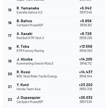
R. Yamanaka
+5.042
15
1
Estrella Galicia 0,0
38'37.549
B. Baltus
+5.656
16
CarXpert PruestlGP
38'38.163
A. Sasaki
+6.729
17
Red Bull KTM Tech 3
38'39.236
K. Toba
+13.556
18
KTM Factory Racing
38'46.063
J. Alcoba
+14.205
19
Kommerling Gresini Moto3
38'46.712
R. Rossi
+14.437
20
BOE Skull Rider Facile Energy
38'46.944
Y. Kunii
+23.202
21
Honda Team Asia
38'55.709
J. Dupasquier
+25.032
22
CarXpert PruestlGP
38'57.539