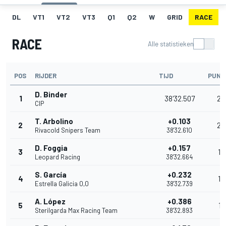
DL
VT1
VT2
VT3
Q1
Q2
W
GRID
RACE
RACE
Alle statistieken
POS
RIJDER
TIJD
PUNT
D. Binder
1
38'32.507
25
CIP
T. Arbolino
+0.103
2
20
Rivacold Snipers Team
38'32.610
D. Foggia
+0.157
3
16
Leopard Racing
38'32.664
S. García
+0.232
4
13
Estrella Galicia 0,0
38'32.739
A. López
+0.386
5
11
Sterilgarda Max Racing Team
38'32.893