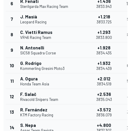
R. Fenati
+1.436
6
10
Sterilgarda Max Racing Team
38'33.943
J. Masià
+1.218
7
9
Leopard Racing
38'33.725
C. Vietti Ramus
+1.293
8
8
VR46 Racing Team
38'33.800
N. Antonelli
+1.928
9
7
SIC58 Squadra Corse
38'34.435
G. Rodrigo
+1.932
10
6
Kommerling Gresini Moto3
38'34.439
A. Ogura
+2.012
11
5
Honda Team Asia
38'34.519
F. Salač
+2.536
12
4
Rivacold Snipers Team
38'35.043
R. Fernández
+3.572
13
3
KTM Factory Racing
38'36.079
S. Nepa
+4.800
14
2
Aspar Team Gaviota
38'37.307