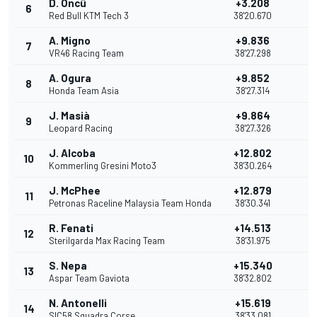
D. Öncü
+3.208
6
10
Red Bull KTM Tech 3
38'20.670
A. Migno
+9.836
7
9
VR46 Racing Team
38'27.298
A. Ogura
+9.852
8
8
Honda Team Asia
38'27.314
J. Masià
+9.864
9
7
Leopard Racing
38'27.326
J. Alcoba
+12.802
10
6
Kommerling Gresini Moto3
38'30.264
J. McPhee
+12.879
11
5
Petronas Raceline Malaysia Team Honda
38'30.341
R. Fenati
+14.513
12
4
Sterilgarda Max Racing Team
38'31.975
S. Nepa
+15.340
13
3
Aspar Team Gaviota
38'32.802
N. Antonelli
+15.619
14
2
SIC58 Squadra Corse
38'33.081