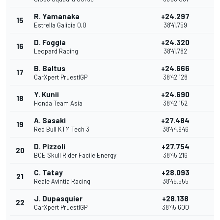
R. Yamanaka
+24.297
15
1
Estrella Galicia 0,0
38'41.759
D. Foggia
+24.320
16
Leopard Racing
38'41.782
B. Baltus
+24.666
17
CarXpert PruestlGP
38'42.128
Y. Kunii
+24.690
18
Honda Team Asia
38'42.152
A. Sasaki
+27.484
19
Red Bull KTM Tech 3
38'44.946
D. Pizzoli
+27.754
20
BOE Skull Rider Facile Energy
38'45.216
C. Tatay
+28.093
21
Reale Avintia Racing
38'45.555
J. Dupasquier
+28.138
22
CarXpert PruestlGP
38'45.600