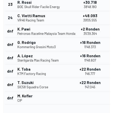
R. Rossi
+30.718
23
BOE Skull Rider Facile Energy
38'48.180
C. Vietti Ramus
+48.093
24
VR46 Racing Team
39'05.555
K. Pawi
+2 Ronden
dnf
Petronas Raceline Malaysia Team Honda
35'39.364
G. Rodrigo
+16 Ronden
dnf
Kommerling Gresini Moto3
11'48.373
A. López
+16 Ronden
dnf
Sterilgarda Max Racing Team
11'48.607
K. Toba
+22 Ronden
dnf
KTM Factory Racing
1'46.777
T. Suzuki
+22 Ronden
dnf
SIC58 Squadra Corse
1'47.045
M. Kofler
dnf
CIP