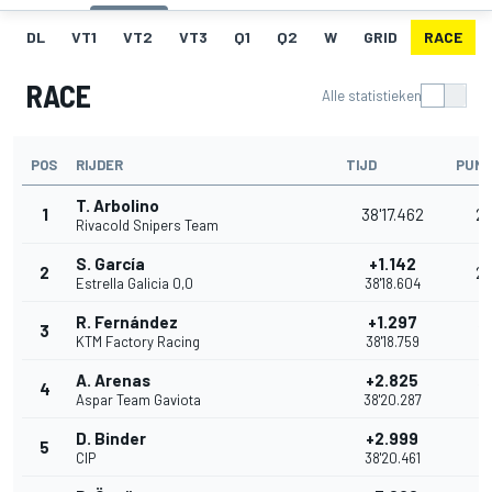
DL
VT1
VT2
VT3
Q1
Q2
W
GRID
RACE
RACE
Alle statistieken
POS
RIJDER
TIJD
PUN
T. Arbolino
1
38'17.462
2
Rivacold Snipers Team
S. García
+1.142
2
2
Estrella Galicia 0,0
38'18.604
R. Fernández
+1.297
3
16
KTM Factory Racing
38'18.759
A. Arenas
+2.825
4
13
Aspar Team Gaviota
38'20.287
D. Binder
+2.999
5
11
CIP
38'20.461