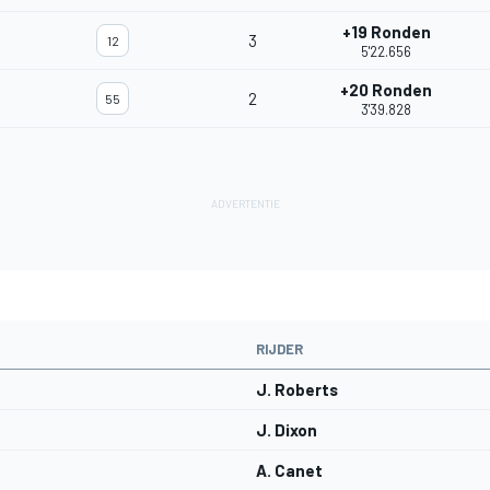
+19 Ronden
3
12
5'22.656
+20 Ronden
2
55
3'39.828
RIJDER
J. Roberts
J. Dixon
A. Canet