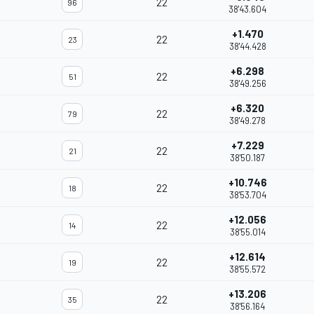
22
96
38'43.604
+1.470
22
23
38'44.428
+6.298
22
51
38'49.256
+6.320
22
79
38'49.278
+7.229
22
21
38'50.187
+10.746
22
18
38'53.704
+12.056
22
14
38'55.014
+12.614
22
19
38'55.572
+13.206
22
35
38'56.164