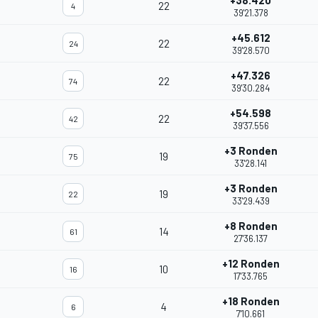
+38.420
22
4
39'21.378
+45.612
22
24
39'28.570
+47.326
22
74
39'30.284
+54.598
22
42
39'37.556
+3 Ronden
19
75
33'28.141
+3 Ronden
19
22
33'29.439
+8 Ronden
14
61
27'36.137
+12 Ronden
10
16
17'33.765
+18 Ronden
4
6
7'10.661