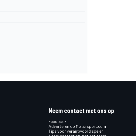
Neem contact met ons op
Feedback
Adverteren op Motorsport.com
Tips voor verantwoord spelen
Neem contact op met het team