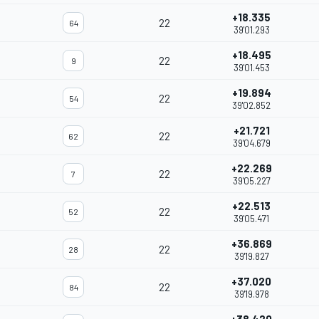
+18.335
22
64
39'01.293
+18.495
22
9
39'01.453
+19.894
22
54
39'02.852
+21.721
22
62
39'04.679
+22.269
22
7
39'05.227
+22.513
22
52
39'05.471
+36.869
22
28
39'19.827
+37.020
22
84
39'19.978