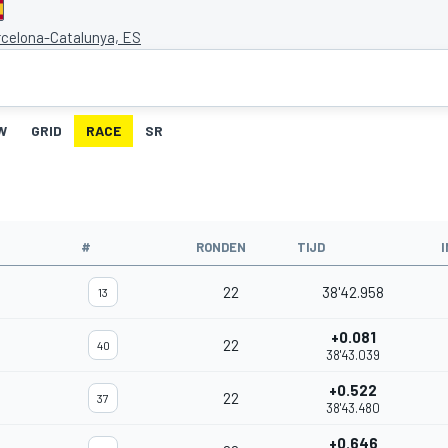
rcelona-Catalunya, ES
W
GRID
RACE
SR
#
RONDEN
TIJD
22
38'42.958
13
+0.081
22
40
38'43.039
+0.522
22
37
38'43.480
+0.646