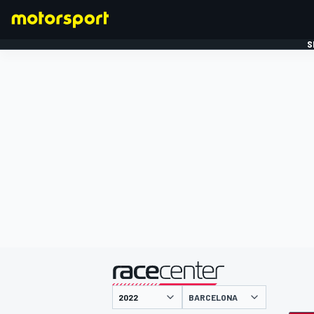
S
FORMULE 1
gepresenteerd door
BARCELONA