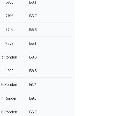
1.400
156.1
7.192
155.7
1.714
155.6
7.272
155.1
3 Ronden
158.6
1.298
158.5
5 Ronden
141.7
4 Ronden
159.0
6 Ronden
155.7