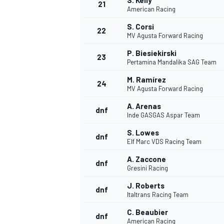
S. Kelly
21
American Racing
S. Corsi
22
MV Agusta Forward Racing
P. Biesiekirski
23
Pertamina Mandalika SAG Team
M. Ramírez
24
MV Agusta Forward Racing
A. Arenas
dnf
Inde GASGAS Aspar Team
S. Lowes
dnf
Elf Marc VDS Racing Team
A. Zaccone
dnf
Gresini Racing
J. Roberts
dnf
Italtrans Racing Team
C. Beaubier
dnf
American Racing