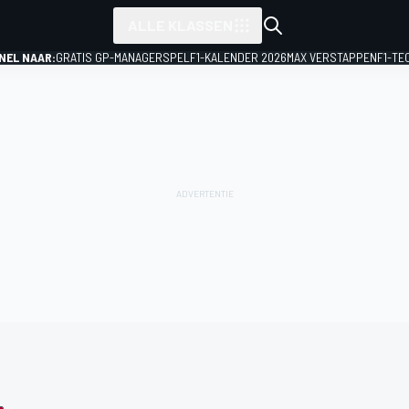
ALLE KLASSEN
NEL NAAR:
GRATIS GP-MANAGERSPEL
F1-KALENDER 2026
MAX VERSTAPPEN
F1-TE