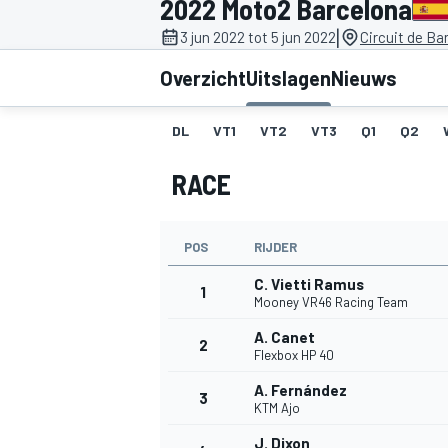
2022 Moto2 Barcelona
|
3 jun 2022 tot 5 jun 2022
Circuit de Ba
Overzicht
Uitslagen
Nieuws
DL
VT1
VT2
VT3
Q1
Q2
RACE
MOTOGP
POS
RIJDER
C. Vietti Ramus
1
Mooney VR46 Racing Team
A. Canet
2
Flexbox HP 40
A. Fernández
3
KTM Ajo
J. Dixon