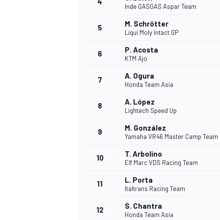
4
Inde GASGAS Aspar Team
M. Schrötter
5
Liqui Moly Intact GP
INDYCAR
P. Acosta
6
KTM Ajo
A. Ogura
7
Honda Team Asia
A. López
8
Lightech Speed Up
M. González
9
Yamaha VR46 Master Camp Team
T. Arbolino
10
Elf Marc VDS Racing Team
L. Porta
11
WEC
DTM
Italtrans Racing Team
S. Chantra
12
Honda Team Asia