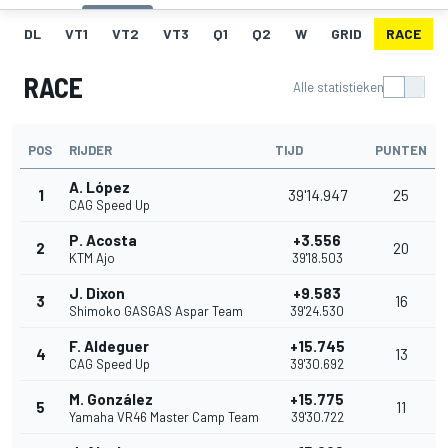
DL
VT1
VT2
VT3
Q1
Q2
W
GRID
RACE
RACE
Alle statistieken
POS
RIJDER
TIJD
PUNTEN
A. López
1
39'14.947
25
CAG Speed Up
P. Acosta
+3.556
2
20
KTM Ajo
39'18.503
J. Dixon
+9.583
3
16
Shimoko GASGAS Aspar Team
39'24.530
F. Aldeguer
+15.745
4
13
CAG Speed Up
39'30.692
M. González
+15.775
5
11
Yamaha VR46 Master Camp Team
39'30.722