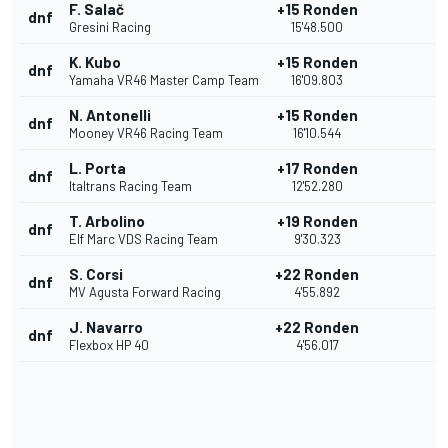
F. Salač
+15 Ronden
dnf
Gresini Racing
15'48.500
K. Kubo
+15 Ronden
dnf
Yamaha VR46 Master Camp Team
16'09.803
N. Antonelli
+15 Ronden
dnf
Mooney VR46 Racing Team
16'10.544
L. Porta
+17 Ronden
dnf
Italtrans Racing Team
12'52.280
T. Arbolino
+19 Ronden
dnf
Elf Marc VDS Racing Team
9'30.323
S. Corsi
+22 Ronden
dnf
MV Agusta Forward Racing
4'55.892
J. Navarro
+22 Ronden
dnf
Flexbox HP 40
4'56.017