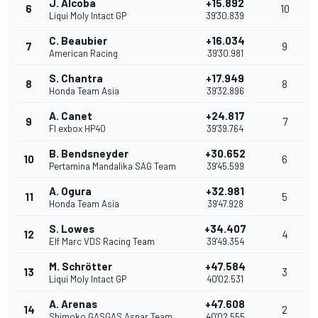
J. Alcoba
+15.892
6
10
Liqui Moly Intact GP
39'30.839
C. Beaubier
+16.034
7
9
American Racing
39'30.981
S. Chantra
+17.949
8
8
Honda Team Asia
39'32.896
A. Canet
+24.817
9
7
Fl exbox HP40
39'39.764
B. Bendsneyder
+30.652
10
6
Pertamina Mandalika SAG Team
39'45.599
A. Ogura
+32.981
11
5
Honda Team Asia
39'47.928
S. Lowes
+34.407
12
4
Elf Marc VDS Racing Team
39'49.354
M. Schrötter
+47.584
13
3
Liqui Moly Intact GP
40'02.531
A. Arenas
+47.608
14
2
Shimoko GASGAS Aspar Team
40'02.555