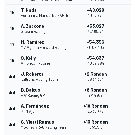
T. Hada
+48.028
15
1
Pertamina Mandalika SAG Team
40'02.975
A. Zaccone
+53.827
16
Gresini Racing
40'08.774
M. Ramírez
+54.356
17
MV Agusta Forward Racing
40'09.303
S. Kelly
+54.637
18
American Racing
40'09.584
J. Roberts
+2 Ronden
dnf
Italtrans Racing Team
36'34.364
B. Baltus
+8 Ronden
dnf
RW Racing GP
27'14.979
A. Fernández
+10 Ronden
dnf
KTM Ajo
23'36.472
C. Vietti Ramus
+13 Ronden
dnf
Mooney VR46 Racing Team
18'59.510