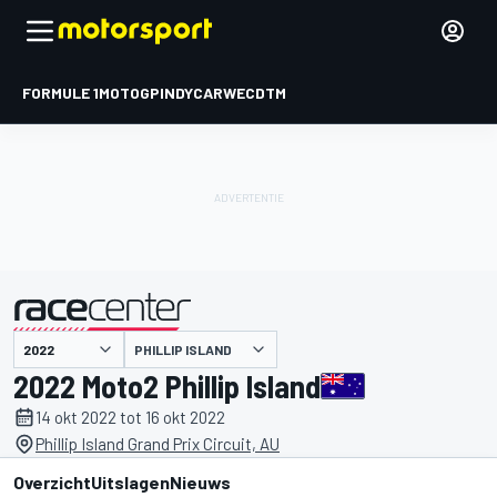
FORMULE 1
MOTOGP
INDYCAR
WEC
DTM
PHILLIP ISLAND
gepresenteerd door
2022 Moto2 Phillip Island
14 okt 2022 tot 16 okt 2022
Phillip Island Grand Prix Circuit, AU
Overzicht
Uitslagen
Nieuws