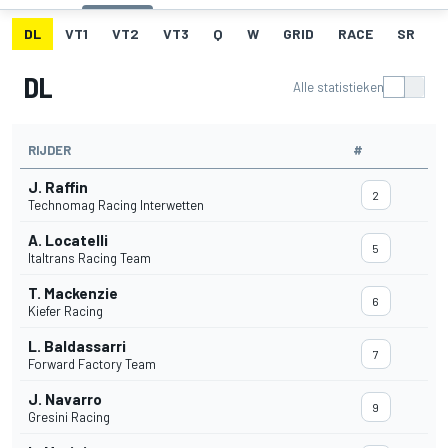
DL
VT1
VT2
VT3
Q
W
GRID
RACE
SR
DL
Alle statistieken
RIJDER
#
J. Raffin
2
Technomag Racing Interwetten
A. Locatelli
5
Italtrans Racing Team
T. Mackenzie
6
Kiefer Racing
L. Baldassarri
7
Forward Factory Team
J. Navarro
9
Gresini Racing