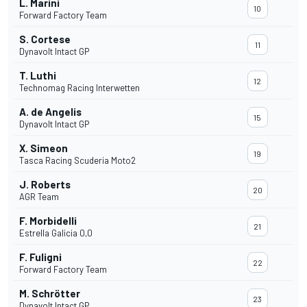
L. Marini
10
Forward Factory Team
S. Cortese
11
Dynavolt Intact GP
T. Luthi
12
Technomag Racing Interwetten
A. de Angelis
15
Dynavolt Intact GP
X. Simeon
19
Tasca Racing Scuderia Moto2
J. Roberts
20
AGR Team
F. Morbidelli
21
Estrella Galicia 0,0
F. Fuligni
22
Forward Factory Team
M. Schrötter
23
Dynavolt Intact GP