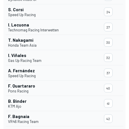
S. Corsi
24
Speed Up Racing
I. Lecuona
27
Technomag Racing Interwetten
T. Nakagami
30
Honda Team Asia
I. Viñales
32
Gas Up Racing Team
A. Fernández
37
Speed Up Racing
F. Quartararo
40
Pons Racing
B. Binder
41
KTM Ajo
F. Bagnaia
42
VR46 Racing Team