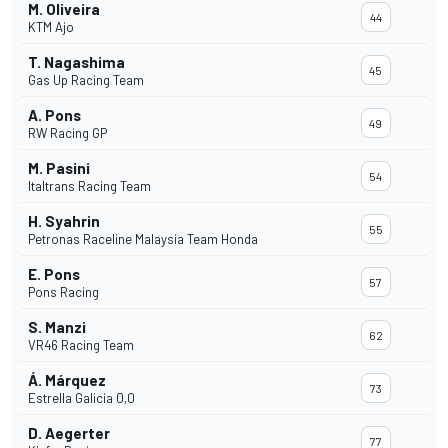
M. Oliveira
44
KTM Ajo
T. Nagashima
45
Gas Up Racing Team
A. Pons
49
RW Racing GP
M. Pasini
54
Italtrans Racing Team
H. Syahrin
55
Petronas Raceline Malaysia Team Honda
E. Pons
57
Pons Racing
S. Manzi
62
VR46 Racing Team
Á. Márquez
73
Estrella Galicia 0,0
D. Aegerter
77