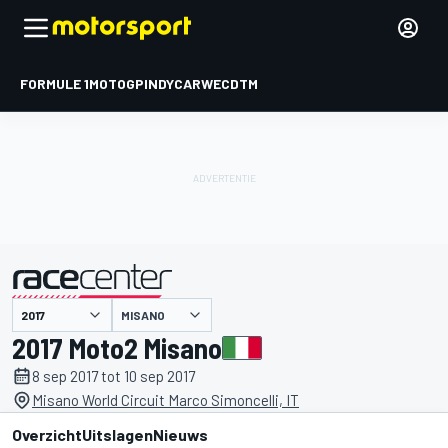
FORMULE 1
MOTOGP
INDYCAR
WEC
DTM
MISANO
gepresenteerd door
2017 Moto2 Misano
8 sep 2017 tot 10 sep 2017
Misano World Circuit Marco Simoncelli, IT
Overzicht
Uitslagen
Nieuws