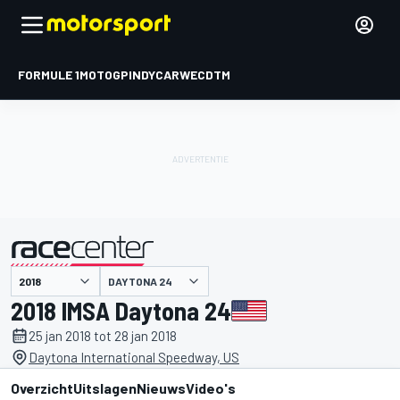
FORMULE 1
MOTOGP
INDYCAR
WEC
DTM
DAYTONA 24
gepresenteerd door
2018 IMSA Daytona 24
25 jan 2018 tot 28 jan 2018
Daytona International Speedway, US
Overzicht
Uitslagen
Nieuws
Video's