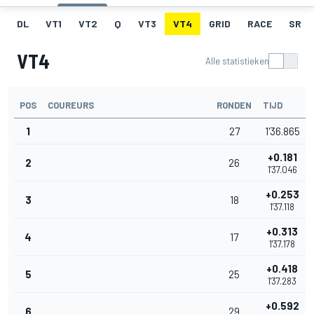
DL
VT1
VT2
Q
VT3
VT4
GRID
RACE
SR
VT4
Alle statistieken
POS
COUREURS
RONDEN
TIJD
1
27
1'36.865
+0.181
2
26
1'37.046
+0.253
3
18
1'37.118
+0.313
4
17
1'37.178
+0.418
5
25
1'37.283
+0.592
6
29