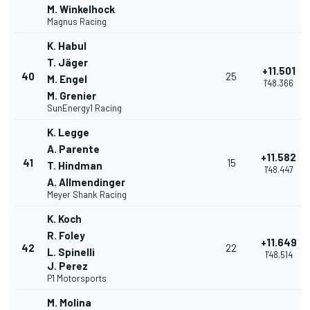
M. Winkelhock
Magnus Racing
K. Habul
T. Jäger
+11.501
40
25
M. Engel
1'48.366
M. Grenier
SunEnergy1 Racing
K. Legge
A. Parente
+11.582
41
15
T. Hindman
1'48.447
A. Allmendinger
Meyer Shank Racing
K. Koch
R. Foley
+11.649
42
22
L. Spinelli
1'48.514
J. Perez
P1 Motorsports
M. Molina