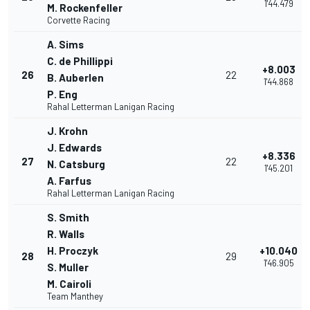
1'44.479
M. Rockenfeller
Corvette Racing
A. Sims
C. de Phillippi
+8.003
26
22
B. Auberlen
1'44.868
P. Eng
Rahal Letterman Lanigan Racing
J. Krohn
J. Edwards
+8.336
27
22
N. Catsburg
1'45.201
A. Farfus
Rahal Letterman Lanigan Racing
S. Smith
R. Walls
H. Proczyk
+10.040
28
29
1'46.905
S. Muller
M. Cairoli
Team Manthey