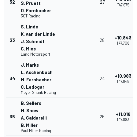
32
27
S. Pruett
1'47.675
D. Farnbacher
3GT Racing
S. Linde
K. van der Linde
+10.843
33
28
J. Schmidt
1'47.708
C. Mies
Land Motorsport
J. Marks
L. Aschenbach
+10.983
34
24
M. Farnbacher
1'47.848
C. Ledogar
Meyer Shank Racing
B. Sellers
M. Snow
+11.018
35
26
A. Caldarelli
1'47.883
B. Miller
Paul Miller Racing