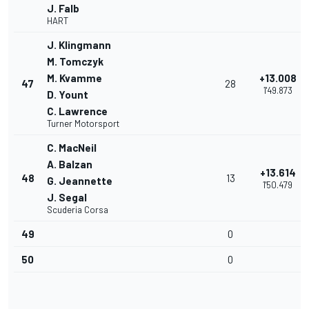
J. Falb
HART
J. Klingmann
M. Tomczyk
M. Kvamme
+13.008
47
28
1'49.873
D. Yount
C. Lawrence
Turner Motorsport
C. MacNeil
A. Balzan
+13.614
48
13
G. Jeannette
1'50.479
J. Segal
Scuderia Corsa
49
0
50
0