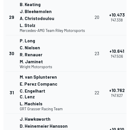
B. Keating
J. Bleekemolen
+10.473
29
20
A. Christodoulou
1'47.338
L. Stolz
Mercedes-AMG Team Riley Motorsports
P. Long
C. Nielsen
+10.641
30
23
R. Renauer
1'47.506
M. Jaminet
Wright Motorsports
M. van Splunteren
E. Perez Companc
+10.762
C. Engelhart
31
22
1'47.627
C. Lenz
L. Machiels
GRT Grasser Racing Team
J. Hawksworth
D. Heinemeier Hansson
+10.810