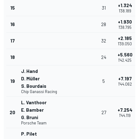
+1.324
15
31
1'38.189
+1.930
16
28
1'38.795
+2.185
17
32
1'39.050
+5.560
18
24
1'42.425
J. Hand
D. Müller
+7.197
19
5
1'44.062
S. Bourdais
Chip Ganassi Racing
L. Vanthoor
E. Bamber
+7.254
20
27
1'44.119
G. Bruni
Porsche Team
P. Pilet