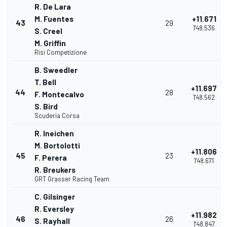
R. De Lara
M. Fuentes
+11.671
43
29
1'48.536
S. Creel
M. Griffin
Risi Competizione
B. Sweedler
T. Bell
+11.697
44
28
F. Montecalvo
1'48.562
S. Bird
Scuderia Corsa
R. Ineichen
M. Bortolotti
+11.806
45
23
F. Perera
1'48.671
R. Breukers
GRT Grasser Racing Team
C. Gilsinger
R. Eversley
+11.982
46
26
S. Rayhall
1'48.847