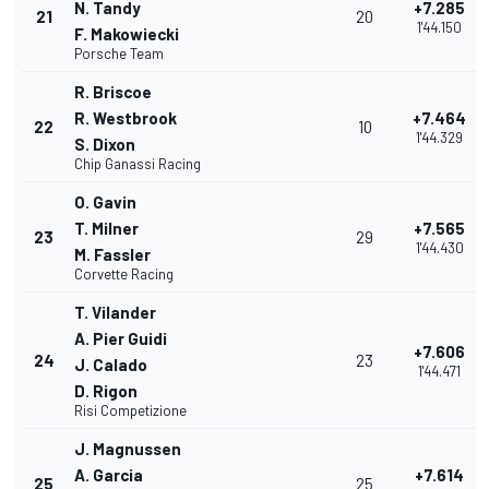
N. Tandy
+7.285
21
20
1'44.150
F. Makowiecki
Porsche Team
R. Briscoe
R. Westbrook
+7.464
22
10
1'44.329
S. Dixon
Chip Ganassi Racing
O. Gavin
T. Milner
+7.565
23
29
1'44.430
M. Fassler
Corvette Racing
T. Vilander
A. Pier Guidi
+7.606
24
23
J. Calado
1'44.471
D. Rigon
Risi Competizione
J. Magnussen
A. Garcia
+7.614
25
25