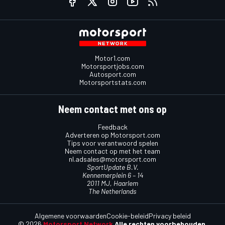
Motor1.com
Motorsportjobs.com
Autosport.com
Motorsportstats.com
Neem contact met ons op
Feedback
Adverteren op Motorsport.com
Tips voor verantwoord spelen
Neem contact op met het team
nl.adsales@motorsport.com
SportUpdate B.V.
Kennemerplein 6 – 14
2011 MJ, Haarlem
The Netherlands
Algemene voorwaarden
Cookie-beleid
Privacy beleid
© 2026
Motorsport Network
Alle rechten voorbehouden.