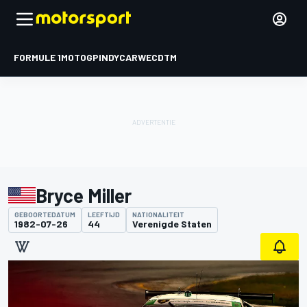
FORMULE 1
MOTOGP
INDYCAR
WEC
DTM
Bryce Miller
GEBOORTEDATUM
LEEFTIJD
NATIONALITEIT
1982-07-26
44
Verenigde Staten