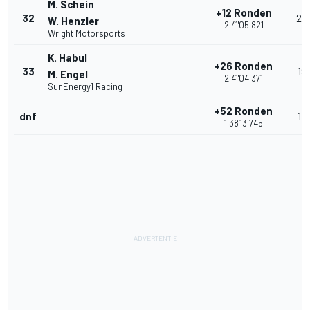
M. Schein
+12 Ronden
32
20
W. Henzler
2:41'05.821
Wright Motorsports
K. Habul
+26 Ronden
33
19
M. Engel
2:41'04.371
SunEnergy1 Racing
+52 Ronden
dnf
17
1:38'13.745