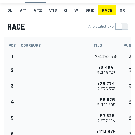
DL
VT1
VT2
VT3
Q
W
GRID
RACE
SR
RACE
Alle statistieken
POS
COUREURS
TIJD
PUNT
1
2:40'59.579
35
+8.464
2
32
2:41'08.043
+26.774
3
30
2:41'26.353
+56.826
4
28
2:41'56.405
+57.825
5
26
2:41'57.404
+1'13.876
6
25