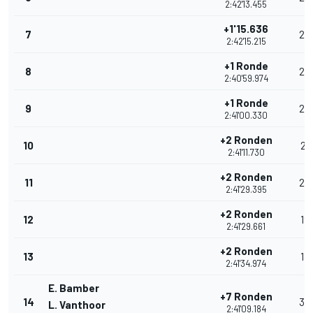
2:42'13.455
+1'15.636
7
24
2:42'15.215
+1 Ronde
8
23
2:40'59.974
+1 Ronde
9
22
2:41'00.330
+2 Ronden
10
21
2:41'11.730
+2 Ronden
11
20
2:41'29.395
+2 Ronden
12
19
2:41'29.661
+2 Ronden
13
18
2:41'34.974
E. Bamber
+7 Ronden
14
35
L. Vanthoor
2:41'09.184