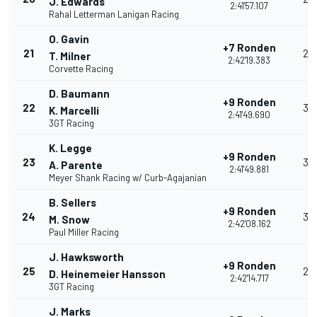
J. Edwards
2:41'57.107
Rahal Letterman Lanigan Racing
O. Gavin
+7 Ronden
21
23
T. Milner
2:42'19.383
Corvette Racing
D. Baumann
+9 Ronden
22
35
K. Marcelli
2:41'49.690
3GT Racing
K. Legge
+9 Ronden
23
32
A. Parente
2:41'49.881
Meyer Shank Racing w/ Curb-Agajanian
B. Sellers
+9 Ronden
24
30
M. Snow
2:42'08.162
Paul Miller Racing
J. Hawksworth
+9 Ronden
25
28
D. Heinemeier Hansson
2:42'14.717
3GT Racing
J. Marks