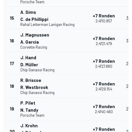
Porsche Team
A. Sims
+7 Ronden
15
32
C. de Phillippi
2:41'10.857
Rahal Letterman Lanigan Racing
J. Magnussen
+7 Ronden
16
30
A. Garcia
2:41'21.479
Corvette Racing
J. Hand
+7 Ronden
17
28
D. Müller
2:41'27.880
Chip Ganassi Racing
R. Briscoe
+7 Ronden
18
26
R. Westbrook
2:41'29.154
Chip Ganassi Racing
P. Pilet
+7 Ronden
19
25
N. Tandy
2:41'40.460
Porsche Team
J. Krohn
+7 Ronden
20
24