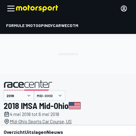
FORMULE 1
MOTOGP
INDYCAR
WEC
DTM
MID-OHIO
gepresenteerd door
2018 IMSA Mid-Ohio
4 mei 2018 tot 6 mei 2018
Mid-Ohio Sports Car Course, US
Overzicht
Uitslagen
Nieuws