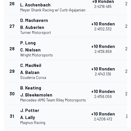
+9 Ronden
26
26
L. Aschenbach
2:42'18.485
Meyer Shank Racing w/ Curb-Agajanian
D. Machavern
+10 Ronden
27
25
B. Auberlen
2:41'02.332
Turner Motorsport
P. Long
+10 Ronden
28
24
C. Nielsen
2:41'36.859
Wright Motorsports
C. MacNeil
+10 Ronden
29
23
A. Balzan
2:41'43.136
Scuderia Corsa
B. Keating
+10 Ronden
30
22
J. Bleekemolen
2:41'56.059
Mercedes-AMG Team Riley Motorsports
J. Potter
+10 Ronden
31
21
A. Lally
2:42'08.472
Magnus Racing