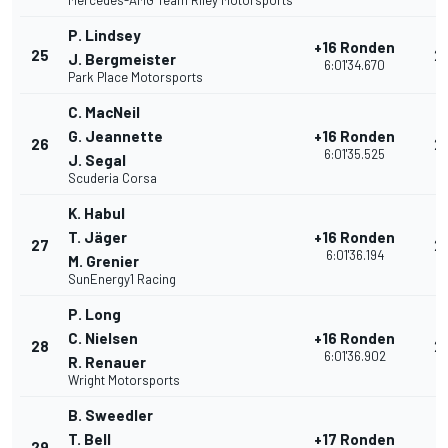
Mercedes-AMG Team Riley Motorsports
P. Lindsey
+16 Ronden
25
2
J. Bergmeister
6:01'34.670
Park Place Motorsports
C. MacNeil
G. Jeannette
+16 Ronden
26
2
6:01'35.525
J. Segal
Scuderia Corsa
K. Habul
T. Jäger
+16 Ronden
27
2
6:01'36.194
M. Grenier
SunEnergy1 Racing
P. Long
C. Nielsen
+16 Ronden
28
2
6:01'36.902
R. Renauer
Wright Motorsports
B. Sweedler
T. Bell
+17 Ronden
29
2