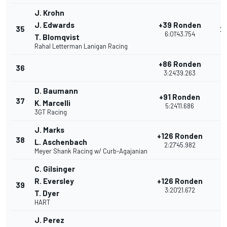
J. Krohn
J. Edwards
+39 Ronden
35
2
6:01'43.754
T. Blomqvist
Rahal Letterman Lanigan Racing
+86 Ronden
36
17
3:24'39.263
D. Baumann
+91 Ronden
37
1
K. Marcelli
5:24'11.686
3GT Racing
J. Marks
+126 Ronden
38
17
L. Aschenbach
2:27'45.982
Meyer Shank Racing w/ Curb-Agajanian
C. Gilsinger
R. Eversley
+126 Ronden
39
1
3:20'21.672
T. Dyer
HART
J. Perez