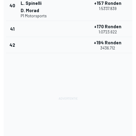
L. Spinelli
+157 Ronden
40
1
1:53'37.839
D. Morad
P1 Motorsports
+170 Ronden
41
1
1:07'23.622
+194 Ronden
42
1
34'36.712