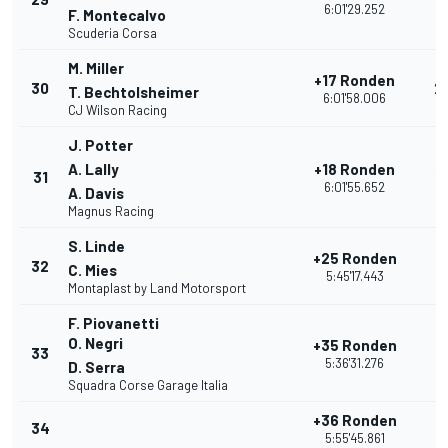
6:01'29.252
F. Montecalvo
Scuderia Corsa
M. Miller
+17 Ronden
30
2
T. Bechtolsheimer
6:01'58.006
CJ Wilson Racing
J. Potter
A. Lally
+18 Ronden
31
1
6:01'55.652
A. Davis
Magnus Racing
S. Linde
+25 Ronden
32
1
C. Mies
5:45'17.443
Montaplast by Land Motorsport
F. Piovanetti
O. Negri
+35 Ronden
33
1
5:36'31.276
D. Serra
Squadra Corse Garage Italia
+36 Ronden
34
1
5:55'45.861