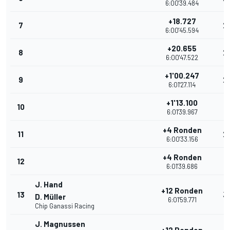
6:00'39.484
+18.727
7
2
6:00'45.594
+20.655
8
2
6:00'47.522
+1'00.247
9
2
6:01'27.114
+1'13.100
10
2
6:01'39.967
+4 Ronden
11
2
6:00'33.156
+4 Ronden
12
1
6:01'39.686
J. Hand
+12 Ronden
13
3
D. Müller
6:01'59.771
Chip Ganassi Racing
J. Magnussen