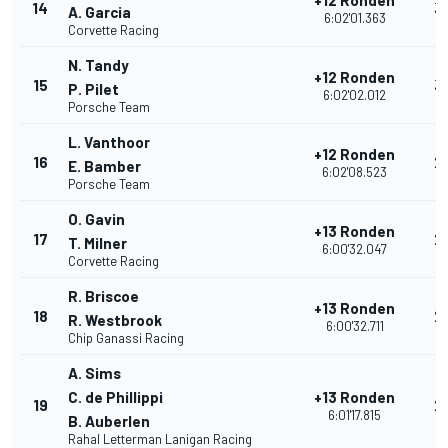
+12 Ronden
14
3
A. Garcia
6:02'01.363
Corvette Racing
N. Tandy
+12 Ronden
15
3
P. Pilet
6:02'02.012
Porsche Team
L. Vanthoor
+12 Ronden
16
2
E. Bamber
6:02'08.523
Porsche Team
O. Gavin
+13 Ronden
17
2
T. Milner
6:00'32.047
Corvette Racing
R. Briscoe
+13 Ronden
18
2
R. Westbrook
6:00'32.711
Chip Ganassi Racing
A. Sims
C. de Phillippi
+13 Ronden
19
2
6:01'17.815
B. Auberlen
Rahal Letterman Lanigan Racing