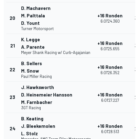
D. Machavern
M. Palttala
+16 Ronden
20
3
6:01'24.360
D. Yount
Turner Motorsport
K. Legge
+16 Ronden
21
3
A. Parente
6:01'25.655
Meyer Shank Racing w/ Curb-Agajanian
B. Sellers
+16 Ronden
22
3
M. Snow
6:01'26.352
Paul Miller Racing
J. Hawksworth
D. Heinemeier Hansson
+16 Ronden
23
2
6:01'27.227
M. Farnbacher
3GT Racing
B. Keating
J. Bleekemolen
+16 Ronden
24
2
6:01'28.513
L. Stolz