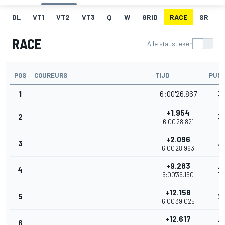
DL
VT1
VT2
VT3
Q
W
GRID
RACE
SR
RACE
Alle statistieken
POS
COUREURS
TIJD
PUN
1
6:00'26.867
3
+1.954
2
3
6:00'28.821
+2.096
3
3
6:00'28.963
+9.283
4
2
6:00'36.150
+12.158
5
2
6:00'39.025
+12.617
6
2