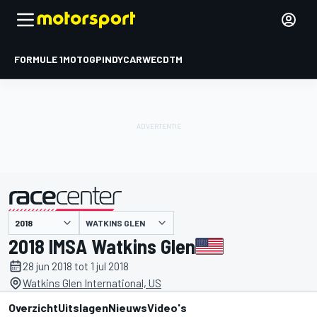
FORMULE 1
MOTOGP
INDYCAR
WEC
DTM
WATKINS GLEN
gepresenteerd door
2018 IMSA Watkins Glen
28 jun 2018 tot 1 jul 2018
Watkins Glen International, US
Overzicht
Uitslagen
Nieuws
Video's